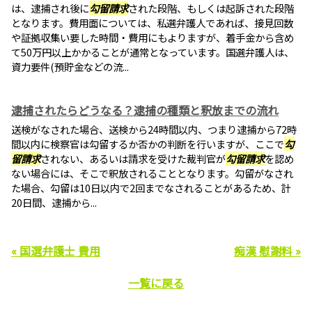
は、逮捕され後に
勾留請求
された段階、もしくは起訴された段階
となります。費用面については、私選弁護人であれば、接見回数
や証拠収集い要した時間・費用にもよりますが、着手金から含め
て50万円以上かかることが通常となっています。国選弁護人は、
資力要件(預貯金などの流...
逮捕されたらどうなる？逮捕の種類と釈放までの流れ
送検がなされた場合、送検から24時間以内、つまり逮捕から72時
間以内に検察官は勾留するか否かの判断を行いますが、ここで
勾
留請求
されない、あるいは請求を受けた裁判官が
勾留請求
を認め
ない場合には、そこで釈放されることとなります。勾留がなされ
た場合、勾留は10日以内で2回までなされることがあるため、計
20日間、逮捕から...
« 国選弁護士 費用
痴漢 慰謝料 »
一覧に戻る