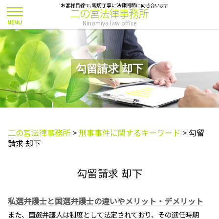
お客様目線で、親切丁寧に法律問題に向き合います
二の宮法律事務所
Ninomiya law office
勾留請求 却下
二の宮法律事務所
>
刑事事件に関するキーワード
>
勾留
請求 却下
勾留請求 却下
私選弁護士と国選弁護士の違いやメリット・デメリット
また、国選弁護人は制度として法定されており、その選任時期