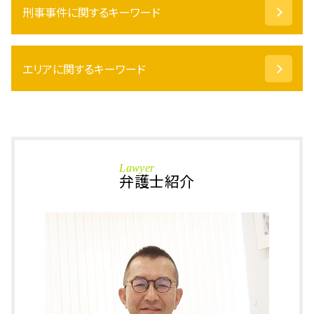
刑事事件に関するキーワード
不動産 相続手続き 自分で
遺留分 計算
土地 相続放棄
盗撮 定義 法律
相続財産 寄付
エリアに関するキーワード
保釈 取り消し
代償分割 要件
保釈 条件
不動産 登記事項証明書
暴行罪 慰謝料
刑事事件 坂井市 相談
相続 種類
勾留延長 理由
刑事事件 越前市 相談
成年後見制度 デメリット
刑事事件 弁護士 費用
刑事事件 福井県 弁護士
公正証書遺言 必要書類
器物損壊 罪
相続 福井県 弁護士
法定代理人 とは
Lawyer
詐欺罪 とは
相続 大野市 弁護士
弁護士紹介
成年後見 とは
執行猶予 期間
相続 福井県 相談
換価分割 譲渡所得
暴行罪 示談金
相続 越前市 弁護士
成年 後見人 申立人
窃盗罪 家族
刑事事件 小松市 相談
不動産 相続 必要書類
痴漢 事件
相続 大野市 相談
自筆証書遺言 無効
準抗告 棄却
相続 坂井市 相談
遺留分侵害額請求 されたら
事情 聴取
刑事事件 福井県 相談
不動産 相続税 計算
刑法 詐欺罪
刑事事件 坂井市 弁護士
公正証書遺言 もめる
盗撮 示談金
刑事事件 大野市 相談