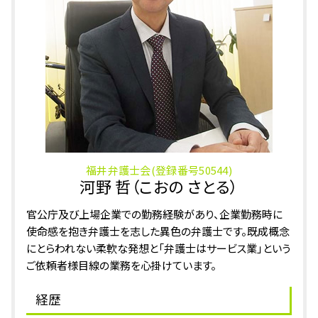
代襲相続 割合
傷害罪 時効
相続 越前市 相談
万引き 逮捕
相続 加賀市 相談
詐欺罪 示談金
相続 あわら市 弁護士
傷害事件 示談
相続 鯖江市 相談
相続 加賀市 弁護士
刑事事件 越前市 弁護士
刑事事件 あわら市 弁護士
福井弁護士会(登録番号50544)
河野 哲（こおの さとる）
官公庁及び上場企業での勤務経験があり、企業勤務時に
使命感を抱き弁護士を志した異色の弁護士です。既成概念
にとらわれない柔軟な発想と「弁護士はサービス業」という
ご依頼者様目線の業務を心掛けています。
経歴