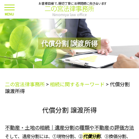
お客様目線で、親切丁寧に法律問題に向き合います
二の宮法律事務所
Ninomiya law office
代償分割 譲渡所得
二の宮法律事務所
>
相続に関するキーワード
>
代償分割
譲渡所得
代償分割 譲渡所得
不動産・土地の相続｜遺産分割の種類や不動産の評価方法
そして、遺産分割には、①現物分割、②
代償分割
、③換価分割、