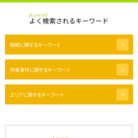
Keyword
よく検索されるキーワード
相続に関するキーワード
自筆証書遺言 書き方
刑事事件に関するキーワード
成年後見 弁護士
被後見人 とは
配偶者居住権 デメリット
撮影罪 構成要件
遺産分割協議書 作成
エリアに関するキーワード
事情聴取 取り調べ
特定 遺贈
保釈 取り消し
公正証書遺言 効力
万引き 逮捕
相続 坂井市 相談
相続放棄 借金
略式起訴 罰金
刑事事件 加賀市 弁護士
代襲相続 割合
傷害罪 慰謝料
相続 あわら市 相談
認知症 成年後見人
特殊詐欺 逮捕
刑事事件 鯖江市 弁護士
不動産 相続税 計算