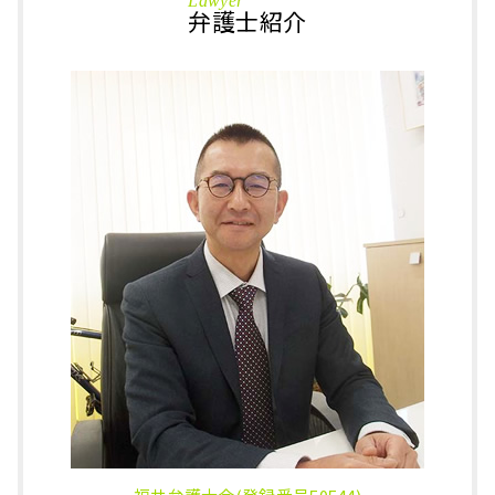
Lawyer
保釈金 返ってくる
刑事事件 越前市 弁護士
弁護士紹介
相続財産 寄付
暴行罪 時効
刑事事件 越前市 相談
換価分割 譲渡所得
窃盗 万引き
相続 大野市 相談
任意後見人 デメリット
釈放 時間
相続 あわら市 弁護士
不動産 相続手続き 自分で
勾留延長 理由
相続 福井県 弁護士
公正証書遺言 必要書類
国選 弁護人 費用
刑事事件 大野市 弁護士
土地 相続 手続き
万引き 示談
刑事事件 大野市 相談
不動産 相続放棄
在宅 起訴
相続 越前市 弁護士
代襲相続 トラブル
殺人罪 とは
刑事事件 小松市 弁護士
配偶者居住権 いつから
痴漢 冤罪
相続 鯖江市 弁護士
窃盗罪 示談
刑事事件 坂井市 相談
執行猶予 とは
刑事事件 福井県 弁護士
不起訴 とは
相続 大野市 弁護士
相続 加賀市 弁護士
相続 石川県 弁護士
相続 石川県 相談