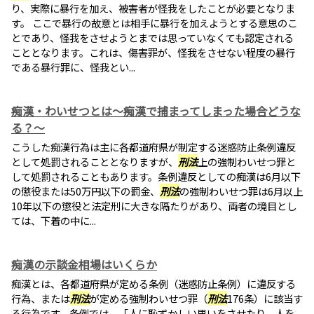
り、実際に暴行を加え、被害者が怪我をしたことが必要となりま
す。 ここで暴行の故意とは相手に暴行を加えようとする意思のこ
とであり、怪我をさせようとまでは思っていなくても認定される
こととなります。これは、傷害罪が、怪我をさせない程度の暴行
である暴行罪に、怪我とい...
痴漢・わいせつとは～痴漢で捕まってしまった場合どうな
る？～
こうした痴漢行為は主に各都道府県が制定する迷惑防止条例違反
として処罰されることとなりますが、
刑法
上の強制わいせつ罪と
して処罰されることもあります。条例違反としての痴漢は6月以下
の懲役または50万円以下の罰金、
刑法
の強制わいせつ罪は6月以上
10年以下の懲役と法定刑に大きな隔たりがあり、両者の境目とし
ては、下着の中に...
痴漢の示談金相場はいくらか
痴漢とは、各都道府県が定める条例（迷惑防止条例）に違反する
行為、または
刑法
が定める強制わいせつ罪（
刑法
176条）に該当す
る行為です。条例では、「人に恥ずかしい思いをさせたり、人を