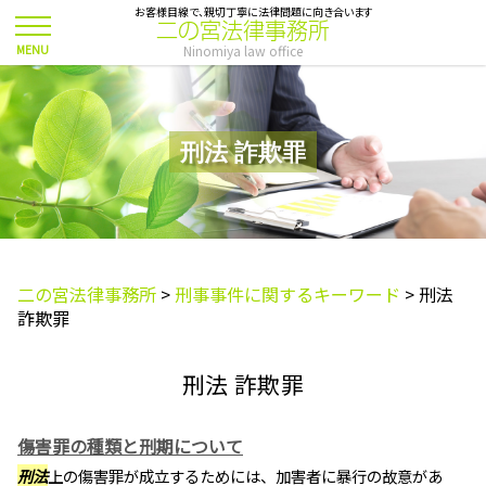
お客様目線で、親切丁寧に法律問題に向き合います
二の宮法律事務所
Ninomiya law office
刑法 詐欺罪
二の宮法律事務所
>
刑事事件に関するキーワード
>
刑法
詐欺罪
刑法 詐欺罪
傷害罪の種類と刑期について
刑法
上の傷害罪が成立するためには、加害者に暴行の故意があ