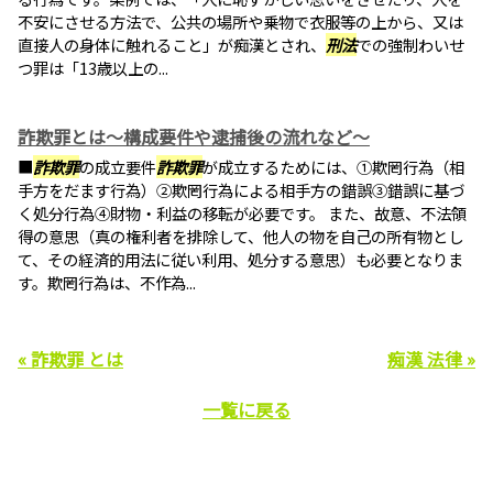
不安にさせる方法で、公共の場所や乗物で衣服等の上から、又は
直接人の身体に触れること」が痴漢とされ、
刑法
での強制わいせ
つ罪は「13歳以上の...
詐欺罪とは～構成要件や逮捕後の流れなど～
■
詐欺罪
の成立要件
詐欺罪
が成立するためには、①欺罔行為（相
手方をだます行為）②欺罔行為による相手方の錯誤③錯誤に基づ
く処分行為④財物・利益の移転が必要です。 また、故意、不法領
得の意思（真の権利者を排除して、他人の物を自己の所有物とし
て、その経済的用法に従い利用、処分する意思）も必要となりま
す。欺罔行為は、不作為...
« 詐欺罪 とは
痴漢 法律 »
一覧に戻る