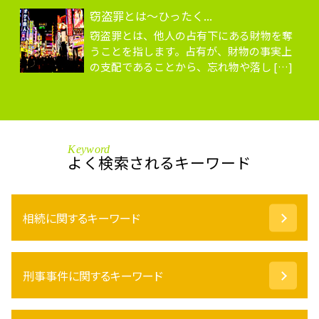
窃盗罪とは～ひったく...
窃盗罪とは、他人の占有下にある財物を奪
うことを指します。占有が、財物の事実上
の支配であることから、忘れ物や落し […]
Keyword
よく検索されるキーワード
相続に関するキーワード
遺留分 計算
刑事事件に関するキーワード
代理権 とは
遺言書 効力
成年後見 とは
窃盗罪 家族