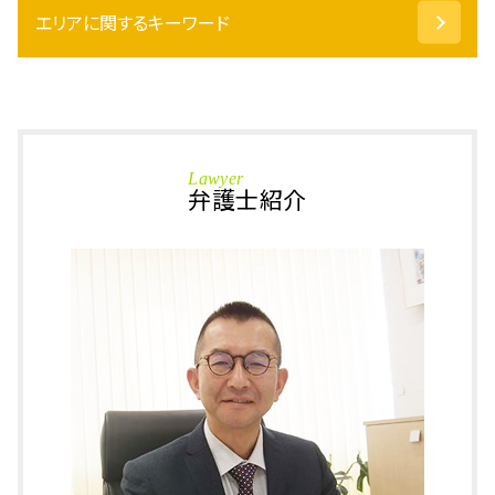
成年後見制度 デメリット
エリアに関するキーワード
撮影罪 構成要件
相続放棄 借金
事情聴取 流れ
包括 遺贈
詐欺罪 示談金
刑事事件 坂井市 弁護士
成年 後見人 申立人
仮釈放 取消
相続 福井県 相談
相続 遺留分
ひったくり
刑事事件 鯖江市 相談
任意後見 制度
傷害罪 時効
相続 坂井市 相談
保佐人 できること
Lawyer
保釈 請求
相続 石川県 相談
弁護士紹介
遺言 執行者
暴行罪 示談金
相続 石川県 弁護士
換価分割 遺産分割協議書
準抗告
刑事事件 福井県 相談
自筆証書遺言 要件
痴漢 慰謝料
刑事事件 越前市 相談
代襲相続 とは
保釈 条件
刑事事件 加賀市 相談
遺留分 請求
強制わいせつ 示談
刑事事件 坂井市 相談
換価 分割
準抗告 棄却
刑事事件 石川県 相談
公正証書遺言 もめる
窃盗罪 時効
相続 加賀市 弁護士
土地 相続
刑法 詐欺罪
相続 鯖江市 弁護士
後見人 種類
万引き 防止
相続 越前市 弁護士
勾留 請求
相続 あわら市 弁護士
逮捕 書類送検
刑事事件 あわら市 弁護士