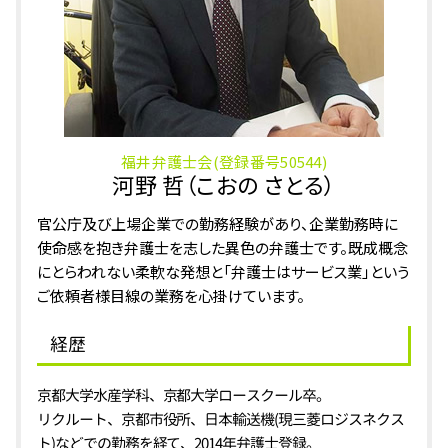
暴行罪 慰謝料
相続 加賀市 相談
刑事事件 大野市 相談
刑事事件 石川県 弁護士
刑事事件 鯖江市 弁護士
福井弁護士会(登録番号50544)
河野 哲（こおの さとる）
官公庁及び上場企業での勤務経験があり、企業勤務時に
使命感を抱き弁護士を志した異色の弁護士です。既成概念
にとらわれない柔軟な発想と「弁護士はサービス業」という
ご依頼者様目線の業務を心掛けています。
経歴
京都大学水産学科、京都大学ロースクール卒。
リクルート、京都市役所、日本輸送機(現三菱ロジスネクス
ト)などでの勤務を経て、2014年弁護士登録。