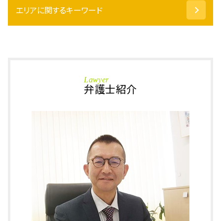
土地 共有 名義 相続
エリアに関するキーワード
盗撮 示談金
遺言執行者 義務
勾留延長 理由
任意後見制度 デメリット
警察 事情聴取
相続 越前市 相談
代襲相続 とは
仮釈放 取消
刑事事件 あわら市 相談
成年後見人 申請
暴行罪 慰謝料
相続 小松市 弁護士
不動産 相続放棄
万引き 示談
刑事事件 坂井市 相談
みなし 相続 財産
Lawyer
暴行罪 被害届
刑事事件 石川県 弁護士
弁護士紹介
相続人 調査 費用
勾留 請求
相続 大野市 弁護士
成年後見人 家族信託
痴漢 法律
相続 福井県 相談
成年後見制度 デメリット
仮釈放 流れ
刑事事件 福井県 弁護士
代償分割 要件
勾留請求 却下
刑事事件 越前市 弁護士
相続放棄 期間
執行猶予 期間
相続 加賀市 弁護士
保佐人 同意権
万引き 防止
相続 加賀市 相談
成年後見人 裁判所
逮捕 種類
刑事事件 坂井市 弁護士
不動産 相続 売却
傷害罪 証拠
相続 坂井市 弁護士
限定承認 とは
窃盗 万引き
相続 福井県 弁護士
刑法 詐欺罪
刑事事件 石川県 相談
撮影罪 構成要件
刑事事件 小松市 弁護士