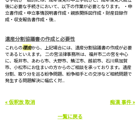
後に必要な手続きにおいて、以下の作業が必要となります。 ・申
立書作成・申立事情説明書作成・親族関係図作成・財産目録作
成・収支報告書作成・後...
遺産分割協議書の作成と必要性
これらの
理由
から、上記場合には、遺産分割協議書の作成が必要
であるといえます。 二の宮法律事務所は、福井市二の宮を中心
に、坂井市、あわら市、大野市、鯖江市、越前市、石川県加賀
市、小松市にお住まいの方からのご相談を承っております。遺産
分割、取り分を巡る紛争問題、紛争相手との交渉など相続問題で
発生する問題解決に幅広く対...
« 仮釈放 取消
痴漢 事件 »
一覧に戻る