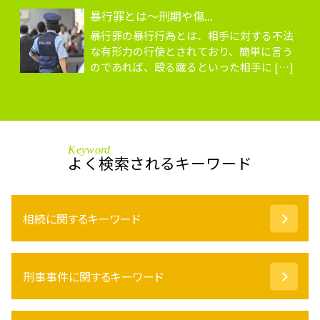
暴行罪とは～刑期や傷...
暴行罪の暴行行為とは、相手に対する不法
な有形力の行使とされており、簡単に言う
のであれば、殴る蹴るといった相手に […]
Keyword
よく検索されるキーワード
相続に関するキーワード
代償分割 譲渡所得
刑事事件に関するキーワード
相続財産 調査
遺贈 とは
遺言 弁護士
痴漢 慰謝料