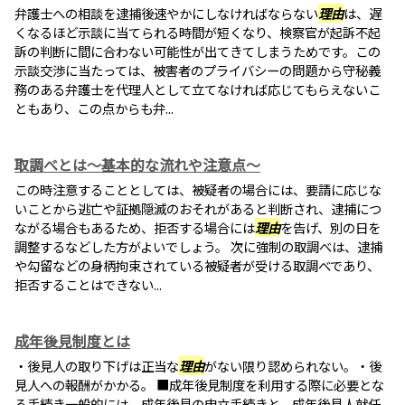
弁護士への相談を逮捕後速やかにしなければならない
理由
は、遅
くなるほど示談に当てられる時間が短くなり、検察官が起訴不起
訴の判断に間に合わない可能性が出てきてしまうためです。この
示談交渉に当たっては、被害者のプライバシーの問題から守秘義
務のある弁護士を代理人として立てなければ応じてもらえないこ
ともあり、この点からも弁...
取調べとは～基本的な流れや注意点～
この時注意することとしては、被疑者の場合には、要請に応じな
いことから逃亡や証拠隠滅のおそれがあると判断され、逮捕につ
ながる場合もあるため、拒否する場合には
理由
を告げ、別の日を
調整するなどした方がよいでしょう。 次に強制の取調べは、逮捕
や勾留などの身柄拘束されている被疑者が受ける取調べであり、
拒否することはできない...
成年後見制度とは
・後見人の取り下げは正当な
理由
がない限り認められない。・後
見人への報酬がかかる。 ■成年後見制度を利用する際に必要とな
る手続き一般的には、成年後見の申立手続きと、成年後見人就任