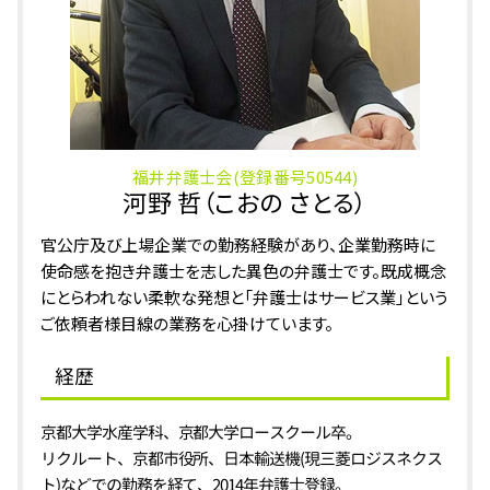
準抗告 棄却
刑事事件 鯖江市 相談
相続 鯖江市 弁護士
刑事事件 福井県 相談
刑事事件 加賀市 弁護士
福井弁護士会(登録番号50544)
河野 哲（こおの さとる）
官公庁及び上場企業での勤務経験があり、企業勤務時に
使命感を抱き弁護士を志した異色の弁護士です。既成概念
にとらわれない柔軟な発想と「弁護士はサービス業」という
ご依頼者様目線の業務を心掛けています。
経歴
京都大学水産学科、京都大学ロースクール卒。
リクルート、京都市役所、日本輸送機(現三菱ロジスネクス
ト)などでの勤務を経て、2014年弁護士登録。