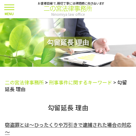
お客様目線で、親切丁寧に法律問題に向き合います
二の宮法律事務所
Ninomiya law office
勾留延長 理由
二の宮法律事務所
>
刑事事件に関するキーワード
>
勾留
延長 理由
勾留延長 理由
窃盗罪とは～ひったくりや万引きで逮捕された場合の対応
～