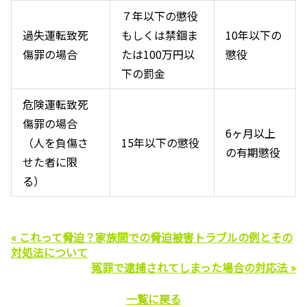
７年以下の懲役
過失運転致死
もしくは禁錮ま
10年以下の
傷罪の場合
たは
100
万円以
懲役
下の罰金
危険運転致死
傷罪の場合
6ヶ月以上
（人を負傷さ
15年以下の懲役
の有期懲役
せた者に限
る）
« これって脅迫？家族間での脅迫被害トラブルの例とその
対処法について
冤罪で逮捕されてしまった場合の対応法 »
一覧に戻る