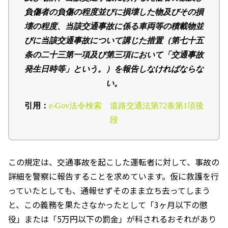
負傷者の負傷の程度並びに損壊した物及びその損
壊の程度、当該交通事故に係る車両等の積載物並
びに当該交通事故について講じた措置（第七十五
条の二十三第一項及び第三項において「交通事故
発生日時等」という。）を報告しなければならな
い。
引用：
e-Gov法令検索 道路交通法第72条第1項後
段
この規定は、交通事故を起こした運転者に対して、事故の
詳細を警察に報告することを求めています。仮に救護を行
っていたとしても、通報せずそのまま立ち去ってしまう
と、この義務を果たさなかったとして「
3
ヶ月以下の懲
役」または「
5
万円以下の罰金」が科されるおそれがあり