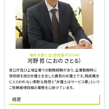
刑事事件 越前市 弁護士
窃盗 時効 何年
相続 大野市 弁護士
暴行罪 傷害罪 違い
相続 あわら市 相談
器物損壊 罪
刑事事件 坂井市 相談
刑事事件 加賀市 弁護士
相続 小松市 相談
相続 小松市 弁護士
福井弁護士会(登録番号50544)
河野 哲（こおの さとる）
官公庁及び上場企業での勤務経験があり、企業勤務時に
使命感を抱き弁護士を志した異色の弁護士です。既成概念
にとらわれない柔軟な発想と「弁護士はサービス業」という
ご依頼者様目線の業務を心掛けています。
経歴