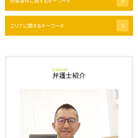
刑事事件に関するキーワード
土地 相続 手続き
土地 相続 名義変更
遺言執行者 義務
国選 弁護人 費用
相続人 調査 費用
エリアに関するキーワード
事情聴取 取り調べ
公正証書遺言 もめる
傷害罪 慰謝料
任意後見 費用
盗撮 定義 法律
相続 坂井市 相談
相続放棄 空き家
傷害罪 罰金
刑事事件 石川県 弁護士
公正証書遺言
強制わいせつ罪 とは
相続 あわら市 弁護士
相続人 調査
国選弁護士 とは
刑事事件 小松市 弁護士
相続放棄 手続き
Lawyer
暴行罪 慰謝料
刑事事件 坂井市 弁護士
弁護士紹介
現物 分割
前科 執行猶予
刑事事件 大野市 弁護士
代理権 とは
窃盗罪 時効
刑事事件 あわら市 相談
公正証書遺言 効力
保釈 条件
刑事事件 越前市 相談
成年後見人 費用
起訴 とは
刑事事件 加賀市 相談
みなし 相続 財産
盗撮 慰謝料
相続 加賀市 弁護士
相続放棄 費用
窃盗罪 示談
相続 鯖江市 相談
自筆証書遺言 要件
暴行罪 被害届
相続 鯖江市 弁護士
相続放棄 期間
盗撮 示談金 慰謝料 相場
刑事事件 あわら市 弁護士
法定後見 制度
強制わいせつ罪