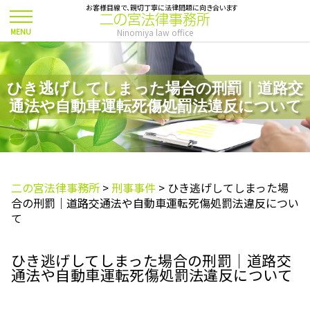
お客様目線で、親切丁寧に法律問題に向き合います
二の宮法律事務所
Ninomiya law office
ひき逃げしてしまった場合の刑罰｜道路交
通法や自動車運転死傷処罰法違反について
二の宮法律事務所
>
刑事事件
>
ひき逃げしてしまった場
合の刑罰｜道路交通法や自動車運転死傷処罰法違反につい
て
ひき逃げしてしまった場合の刑罰｜道路交
通法や自動車運転死傷処罰法違反について