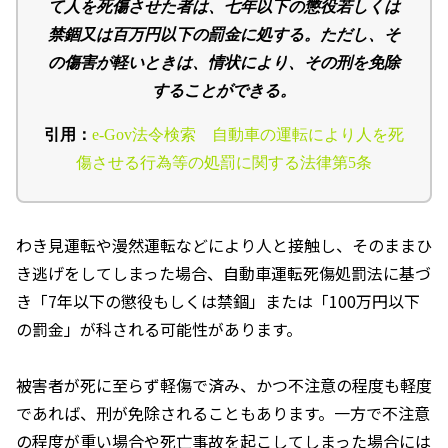
て人を死傷させた者は、七年以下の懲役若しくは
禁錮又は百万円以下の罰金に処する。ただし、そ
の傷害が軽いときは、情状により、その刑を免除
することができる。
引用：
e-Gov法令検索 自動車の運転により人を死
傷させる行為等の処罰に関する法律第5条
わき見運転や漫然運転などにより人と接触し、そのままひ
き逃げをしてしまった場合、自動車運転死傷処罰法に基づ
き「
7
年以下の懲役もしくは禁錮」または「
100
万円以下
の罰金」が科される可能性があります。
被害者が死に至らず軽傷で済み、かつ不注意の程度も軽度
であれば、刑が免除されることもあります。一方で不注意
の程度が重い場合や死亡事故を起こしてしまった場合には