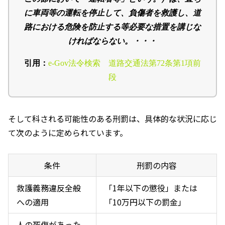
に車両等の運転を停止して、負傷者を救護し、道
路における危険を防止する等必要な措置を講じな
ければならない。・・・
引用：
e-Gov法令検索 道路交通法第72条第1項前
段
そして科される可能性のある刑罰は、具体的な状況に応じ
て次のように定められています。
条件
刑罰の内容
救護義務違反全般
「
1
年以下の懲役」または
への適用
「
10
万円以下の罰金」
人の死傷があった