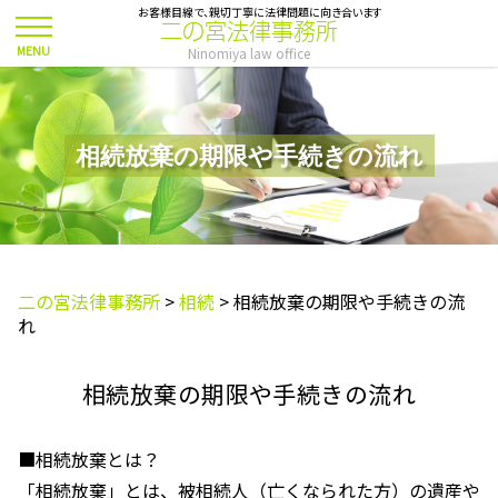
お客様目線で、親切丁寧に法律問題に向き合います
二の宮法律事務所
Ninomiya law office
相続放棄の期限や手続きの流れ
二の宮法律事務所
>
相続
>
相続放棄の期限や手続きの流
れ
相続放棄の期限や手続きの流れ
■相続放棄とは？
「相続放棄」とは、被相続人（亡くなられた方）の遺産や