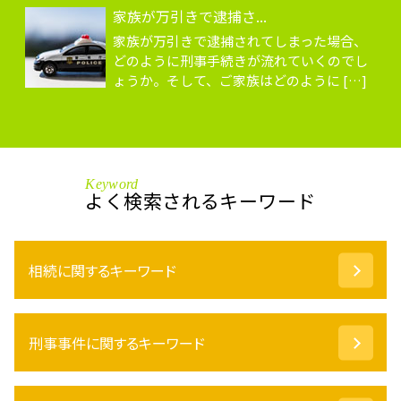
家族が万引きで逮捕さ...
家族が万引きで逮捕されてしまった場合、
どのように刑事手続きが流れていくのでし
ょうか。そして、ご家族はどのように […]
Keyword
よく検索されるキーワード
相続に関するキーワード
遺留分 請求
刑事事件に関するキーワード
成年後見人 選任
不動産 相続 手続き
遺言書 効力
起訴 とは