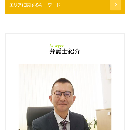
代償分割 要件
エリアに関するキーワード
国選弁護士 費用
自筆証書遺言 書き方
器物損壊 罪
相続 遺贈 違い
保釈金 制度
相続 大野市 相談
遺言書 検認
国選弁護士 とは
相続 越前市 相談
代襲相続 とは
保釈金 返ってくる
相続 加賀市 弁護士
配偶者居住権 要件
仮釈放 流れ
相続 福井県 弁護士
連帯保証人 相続
Lawyer
刑事事件 時効
刑事事件 大野市 相談
弁護士紹介
相続放棄 費用
窃盗 時効 何年
刑事事件 あわら市 相談
成年後見人 親族
傷害事件 被害届
刑事事件 福井県 弁護士
成年後見人 申請
執行猶予 とは
相続 石川県 弁護士
成年後見人 費用
痴漢 冤罪
刑事事件 坂井市 弁護士
相続財産 調査
傷害致死罪 とは
相続 坂井市 弁護士
成年後見 とは
痴漢 事件
刑事事件 越前市 相談
配偶者居住権 いつから
傷害罪 罰金
刑事事件 坂井市 相談
相続 遺留分
万引き 逮捕
刑事事件 加賀市 相談
現物 分割
強制わいせつ罪
相続 越前市 弁護士
ひったくり
刑事事件 大野市 弁護士
暴行罪 慰謝料
刑事事件 石川県 相談