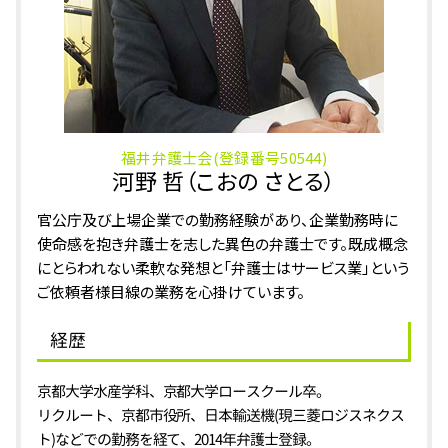
刑法 詐欺罪
刑事事件 小松市 相談
相続 鯖江市 弁護士
刑事事件 あわら市 弁護士
相続 石川県 相談
福井弁護士会(登録番号50544)
河野 哲（こおの さとる）
官公庁及び上場企業での勤務経験があり、企業勤務時に
使命感を抱き弁護士を志した異色の弁護士です。既成概念
にとらわれない柔軟な発想と「弁護士はサービス業」という
ご依頼者様目線の業務を心掛けています。
経歴
京都大学水産学科、京都大学ロースクール卒。
リクルート、京都市役所、日本輸送機(現三菱ロジスネクス
ト)などでの勤務を経て、2014年弁護士登録。