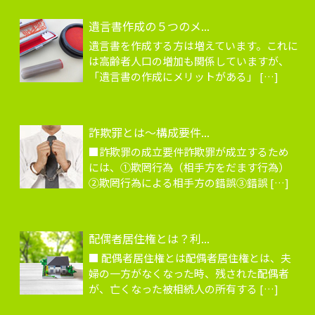
遺言書作成の５つのメ...
遺言書を作成する方は増えています。これに
は高齢者人口の増加も関係していますが、
「遺言書の作成にメリットがある」 […]
詐欺罪とは～構成要件...
■詐欺罪の成立要件詐欺罪が成立するため
には、①欺罔行為（相手方をだます行為）
②欺罔行為による相手方の錯誤③錯誤 […]
配偶者居住権とは？利...
■ 配偶者居住権とは配偶者居住権とは、夫
婦の一方がなくなった時、残された配偶者
が、亡くなった被相続人の所有する […]