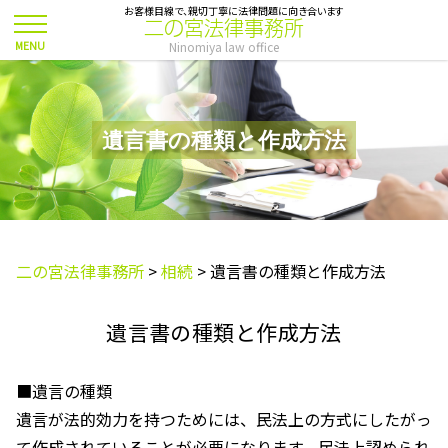
お客様目線で、親切丁寧に法律問題に向き合います
二の宮法律事務所
Ninomiya law office
遺言書の種類と作成方法
二の宮法律事務所
>
相続
>
遺言書の種類と作成方法
遺言書の種類と作成方法
■遺言の種類
遺言が法的効力を持つためには、民法上の方式にしたがっ
て作成されていることが必要になります。民法上認められ