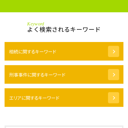
Keyword
よく検索されるキーワード
相続に関するキーワード
任意後見 とは
刑事事件に関するキーワード
成年後見 弁護士
代償分割 譲渡所得
相続 順位
起訴 とは
任意後見 費用
エリアに関するキーワード
痴漢 慰謝料
遺言 執行者
傷害罪 時効
相続放棄 借金
暴行罪 示談金
相続 小松市 相談
相続 遺留分
痴漢 冤罪
相続 鯖江市 相談
成年 後見人 申立人
撮影罪 構成要件