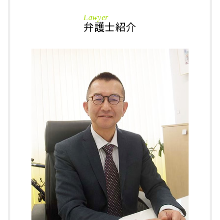
刑事事件 加賀市 弁護士
法定代理人 とは
逮捕 書類送検
刑事事件 大野市 相談
遺産分割協議
Lawyer
万引き 逮捕
刑事事件 小松市 弁護士
弁護士紹介
配偶者居住権 いつから
傷害罪 証拠
刑事事件 大野市 弁護士
成年後見人 家族信託
暴行罪 被害届
相続 越前市 相談
不動産 相続放棄
事情聴取 流れ
相続 大野市 弁護士
自筆証書遺言 要件
国選弁護士 とは
相続 あわら市 弁護士
公正証書遺言 必要書類
刑事事件 時効
刑事事件 鯖江市 弁護士
換価分割 遺産分割協議書
刑事事件 弁護士 費用
刑事事件 あわら市 弁護士
成年後見人 費用
逮捕 拘留
相続 あわら市 相談
遺言書 検認
逮捕 種類
相続 加賀市 相談
成年後見制度 デメリット
器物損壊 罪
相続 福井県 相談
詐欺罪 懲役
刑事事件 石川県 相談
窃盗 万引き
刑事事件 あわら市 相談
略式起訴 罰金
相続 加賀市 弁護士
刑事事件 福井県 弁護士
刑事事件 小松市 相談
相続 石川県 相談