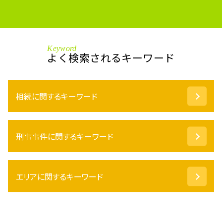
Keyword
よく検索されるキーワード
相続に関するキーワード
相続放棄 手続き
刑事事件に関するキーワード
限定承認 とは
不動産 相続税対策
法定後見 制度
刑事事件 弁護士 費用
代償 分割
エリアに関するキーワード
略式起訴 罰金
配偶者居住権 問題点
仮釈放 期間
遺贈 とは
傷害致死罪 とは
相続 鯖江市 弁護士
相続 順位
勾留請求 却下
相続 石川県 相談
相続 もめる