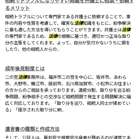
相続でトラブルになりやすい問題を弁護士に相談・依頼す
るメリット
相続トラブルについて専門家である弁護士に依頼することで、事
件の内容や性質を考慮して、確実な
法律
知識をもとに、紛争解決
に最も適した方法を導いてもらうことができます。弁護士は
法律
の専門家であるため、
法律
の根拠に基づき、適切かつ正当な取り
分の主張をしてくれます。よって、自分が気付かないうちに損を
したり、他の相続人からの...
成年後見制度とは
二の宮
法律
事務所は、福井市二の宮を中心に、坂井市、あわら
市、大野市、鯖江市、越前市、石川県加賀市、小松市にお住まい
の方からのご相談を承っております。遺産分割、取り分を巡る紛
争問題、紛争相手との交渉など相続問題で発生する問題解決に幅
広く対応しております。「取り分を巡り、相続人同士が揉めてい
る」「提示された取り分に納...
遺言書の種類と作成方法
そして、公証人は、裁判官や検察官出身者が務めるのが通常であ