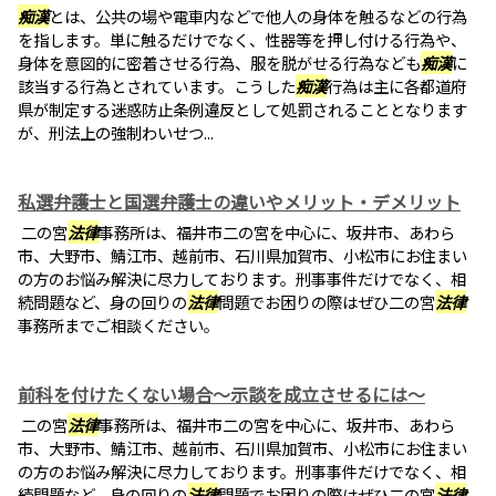
痴漢
とは、公共の場や電車内などで他人の身体を触るなどの行為
を指します。単に触るだけでなく、性器等を押し付ける行為や、
身体を意図的に密着させる行為、服を脱がせる行為なども
痴漢
に
該当する行為とされています。こうした
痴漢
行為は主に各都道府
県が制定する迷惑防止条例違反として処罰されることとなります
が、刑法上の強制わいせつ...
私選弁護士と国選弁護士の違いやメリット・デメリット
二の宮
法律
事務所は、福井市二の宮を中心に、坂井市、あわら
市、大野市、鯖江市、越前市、石川県加賀市、小松市にお住まい
の方のお悩み解決に尽力しております。刑事事件だけでなく、相
続問題など、身の回りの
法律
問題でお困りの際はぜひ二の宮
法律
事務所までご相談ください。
前科を付けたくない場合～示談を成立させるには～
二の宮
法律
事務所は、福井市二の宮を中心に、坂井市、あわら
市、大野市、鯖江市、越前市、石川県加賀市、小松市にお住まい
の方のお悩み解決に尽力しております。刑事事件だけでなく、相
続問題など、身の回りの
法律
問題でお困りの際はぜひ二の宮
法律