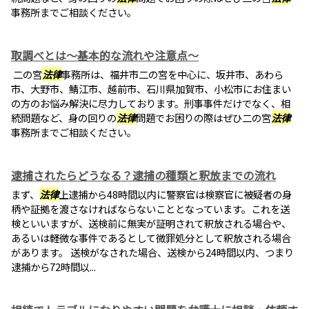
事務所までご相談ください。
取調べとは～基本的な流れや注意点～
二の宮
法律
事務所は、福井市二の宮を中心に、坂井市、あわら
市、大野市、鯖江市、越前市、石川県加賀市、小松市にお住まい
の方のお悩み解決に尽力しております。刑事事件だけでなく、相
続問題など、身の回りの
法律
問題でお困りの際はぜひ二の宮
法律
事務所までご相談ください。
逮捕されたらどうなる？逮捕の種類と釈放までの流れ
まず、
法律
上逮捕から48時間以内に警察官は検察官に被疑者の身
柄や証拠を渡さなければならないこととなっています。これを送
検といいますが、送検前に無実が証明されて釈放される場合や、
あるいは軽微な事件であるとして微罪処分として釈放される場合
があります。 送検がなされた場合、送検から24時間以内、つまり
逮捕から72時間以...