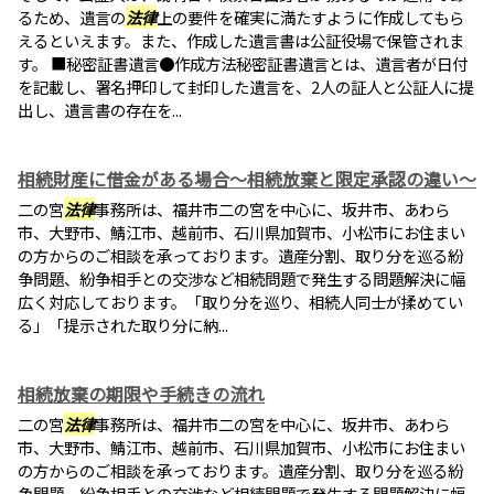
るため、遺言の
法律
上の要件を確実に満たすように作成してもら
えるといえます。また、作成した遺言書は公証役場で保管されま
す。 ■秘密証書遺言●作成方法秘密証書遺言とは、遺言者が日付
を記載し、署名押印して封印した遺言を、2人の証人と公証人に提
出し、遺言書の存在を...
相続財産に借金がある場合～相続放棄と限定承認の違い～
二の宮
法律
事務所は、福井市二の宮を中心に、坂井市、あわら
市、大野市、鯖江市、越前市、石川県加賀市、小松市にお住まい
の方からのご相談を承っております。遺産分割、取り分を巡る紛
争問題、紛争相手との交渉など相続問題で発生する問題解決に幅
広く対応しております。「取り分を巡り、相続人同士が揉めてい
る」「提示された取り分に納...
相続放棄の期限や手続きの流れ
二の宮
法律
事務所は、福井市二の宮を中心に、坂井市、あわら
市、大野市、鯖江市、越前市、石川県加賀市、小松市にお住まい
の方からのご相談を承っております。遺産分割、取り分を巡る紛
争問題、紛争相手との交渉など相続問題で発生する問題解決に幅