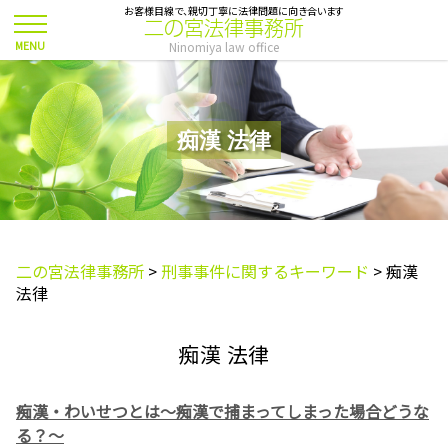
お客様目線で、親切丁寧に法律問題に向き合います
二の宮法律事務所
Ninomiya law office
痴漢 法律
二の宮法律事務所
>
刑事事件に関するキーワード
>
痴漢
法律
痴漢 法律
痴漢・わいせつとは～痴漢で捕まってしまった場合どうな
る？～