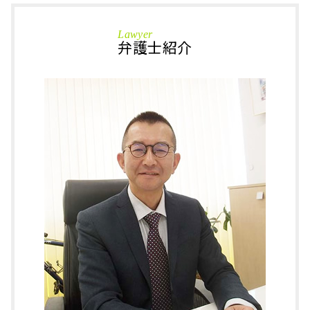
万引き 対策
刑事事件 坂井市 弁護士
不動産 相続登記
勾留 延長
相続 小松市 相談
遺留分 請求
Lawyer
刑法 詐欺罪
刑事事件 鯖江市 相談
弁護士紹介
遺言執行者 義務
事情聴取 取り調べ
刑事事件 あわら市 弁護士
遺言 執行者
事情 聴取
刑事事件 小松市 弁護士
みなし相続財産 とは
窃盗罪 とは
相続 坂井市 相談
不動産 相続手続き 自分で
逮捕 種類
相続 あわら市 相談
換価 分割
覚醒剤取締法違反 初犯
刑事事件 石川県 弁護士
保佐人 できること
国選 弁護人 費用
刑事事件 小松市 相談
任意後見制度 デメリット
前科 執行猶予
相続 鯖江市 相談
後見人 種類
勾留 請求
相続 加賀市 相談
代襲相続 割合
仮釈放 流れ
刑事事件 福井県 弁護士
逮捕 拘留
相続 石川県 弁護士
在宅 起訴
相続 福井県 弁護士
保釈 釈放 違い
刑事事件 加賀市 弁護士
刑事事件 越前市 相談
相続 あわら市 弁護士
刑事事件 大野市 相談