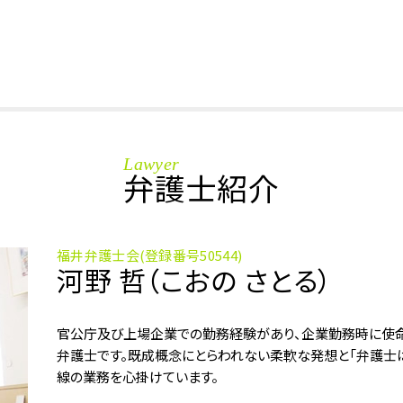
釈放 時間
事情 聴取
国選弁護士 費用
国選弁護士 報酬
詐欺罪 懲役
痴漢 慰謝料
暴行罪 時効
窃盗 時効 何年
Lawyer
準抗告
弁護士紹介
仮釈放 取消
万引き 逮捕
在宅 起訴
福井弁護士会(登録番号50544)
保釈金 制度
河野 哲（こおの さとる）
傷害罪 罰金
勾留 延長
準抗告 棄却
官公庁及び上場企業での勤務経験があり、企業勤務時に使
万引き 防止
弁護士です。既成概念にとらわれない柔軟な発想と「弁護士
傷害事件 被害届
線の業務を心掛けています。