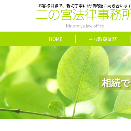
お客様目線で、親切丁寧に法律問題に向き合いま
二の宮法律事務
Ninomiya law office
HOME
主な取扱業務
相続で