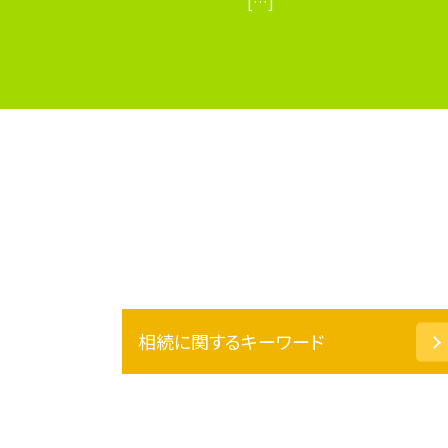
[…]
相続に関するキーワード
相続 借金
相続放棄 費用