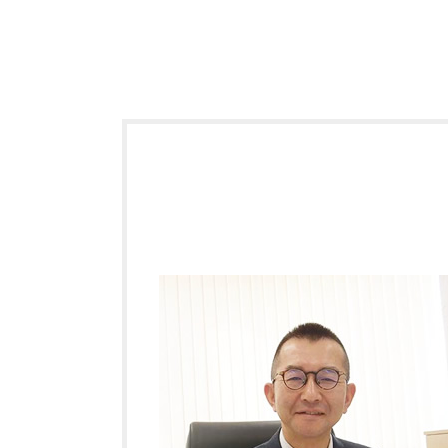
相続 遺贈 違い
不動産 相続 手続き
遺留分 請求
後見人 種類
遺言書 検認
現物 分割
成年後見 とは
相続 限定承認
相続財産 寄付
相続登記 費用
不動産 相続税 計算
相続放棄 借金
相続財産 管理人
成年 後見人 申立人
相続放棄 期間
成年後見制度 手続き
相続 もめる
成年後見人 家族信託