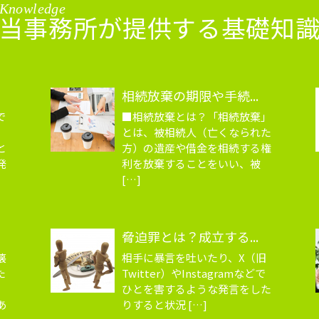
Knowledge
当事務所が提供する基礎知
相続放棄の期限や手続...
で
■相続放棄とは？「相続放棄」
とは、被相続人（亡くなられた
と
方）の遺産や借金を相続する権
発
利を放棄することをいい、被
[…]
脅迫罪とは？成立する...
壊
相手に暴言を吐いたり、X（旧
た
Twitter）やInstagramなどで
ひとを害するような発言をした
あ
りすると状況 […]