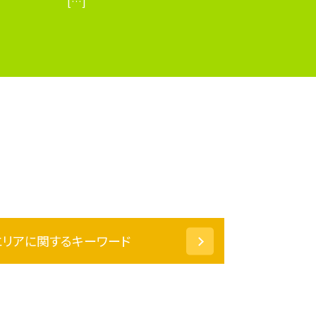
[…]
エリアに関するキーワード
相続 越前市 弁護士
相続 小松市 相談