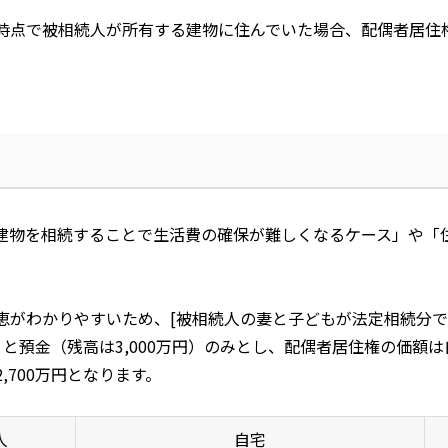
時点で被相続人が所有する建物に住んでいた場合、配偶者居住
建物を相続することで生活費の確保が難しくなるケース」や「
恵がわかりやすいため、
[
被相続人の妻と子どもが法定相続分で
）と預金（残高は
3,000
万円）のみとし、配偶者居住権の価額は
2,700
万円となります。
人
自宅