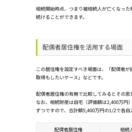
相続開始時点、つまり被相続人が亡くなった
続けることができます。
配偶者居住権を活用する場面
この居住権を設定すべき場面は、「配偶者が
取得もしたいケース」などです。
配偶者居住権の有無で比較してみるとその恩
なお、相続財産は自宅（評価額は
2,400
万円
ずつですので、合計額
5,400
万円の
1/2
で各自
配偶者居住権
相続