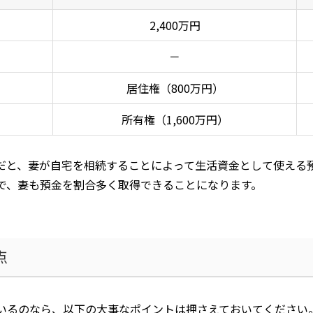
2,400
万円
－
居住権（
800
万円）
所有権（
1,600
万円）
だと、妻が自宅を相続することによって生活資金として使える
で、妻も預金を割合多く取得できることになります。
点
いるのなら、以下の大事なポイントは押さえておいてください