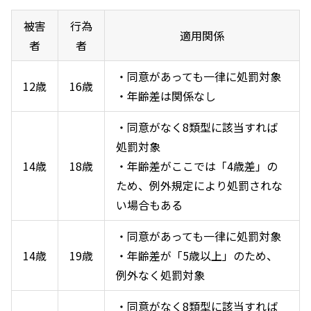
被害
行為
適用関係
者
者
・同意があっても一律に処罰対象
12歳
16歳
・年齢差は関係なし
・同意がなく
8
類型に該当すれば
処罰対象
14歳
18歳
・年齢差がここでは「
4
歳差」の
ため、例外規定により処罰されな
い場合もある
・同意があっても一律に処罰対象
14歳
19歳
・年齢差が「
5
歳以上」のため、
例外なく処罰対象
・同意がなく
8
類型に該当すれば