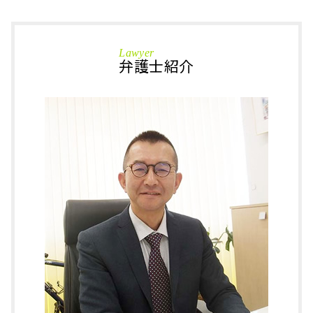
遺産分割協議
傷害罪 慰謝料
相続 加賀市 相談
代襲相続 とは
強制わいせつ罪
刑事事件 福井県 弁護士
被後見人 とは
刑事事件 時効
刑事事件 大野市 弁護士
公正証書遺言 費用
Lawyer
国選弁護士 費用
相続 鯖江市 相談
弁護士紹介
不動産 相続手続き 自分で
傷害罪 証拠
相続 大野市 弁護士
法定代理人 とは
恐喝罪 時効
相続 加賀市 弁護士
任意後見 契約
留置所 面会
刑事事件 あわら市 弁護士
不動産 相続放棄
勾留請求 却下
相続 大野市 相談
代襲相続 トラブル
痴漢 法律
刑事事件 加賀市 相談
相続放棄 空き家
逮捕 種類
相続 あわら市 弁護士
換価分割 遺産分割協議書
逮捕 拘留
相続 鯖江市 弁護士
代償 分割
特殊詐欺 逮捕
相続 坂井市 弁護士
土地 相続 手続き
窃盗罪 とは
刑事事件 小松市 弁護士
傷害事件 被害届
刑事事件 石川県 相談
万引き 前科
刑事事件 坂井市 弁護士
傷害罪 罰金
刑事事件 福井県 相談
刑事事件 鯖江市 相談
相続 坂井市 相談