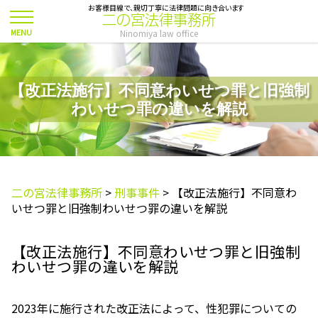
お客様目線で、親切丁寧に法律問題に向き合います
二の宮法律事務所
Ninomiya law office
【改正法施行】不同意わいせつ罪と旧強制
わいせつ罪の違いを解説
二の宮法律事務所
>
刑事事件
>
【改正法施行】不同意わ
いせつ罪と旧強制わいせつ罪の違いを解説
【改正法施行】不同意わいせつ罪と旧強制
わいせつ罪の違いを解説
2023年に施行された改正法によって、性犯罪についての