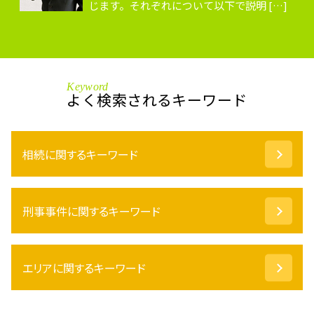
じます。それぞれについて以下で説明 […]
Keyword
よく検索されるキーワード
相続に関するキーワード
相続人 認知症
刑事事件に関するキーワード
配偶者居住権 デメリット
連帯保証人 相続
成年後見制度 手続き
刑事事件 弁護士 費用
不動産 相続登記
エリアに関するキーワード
詐欺罪 示談金
遺言 弁護士
万引き 示談
任意後見 費用
国選弁護士 とは
刑事事件 越前市 弁護士