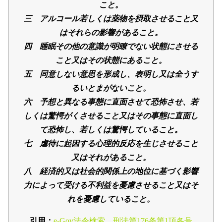
こと。
三 アルコール若しくは薬物を摂取させること又
はそれらの影響があること。
四 睡眠その他の意識が明瞭でない状態にさせる
こと又はその状態にあること。
五 同意しない意思を形成し、表明し又は全うす
るいとまがないこと。
六 予想と異なる事態に直面させて恐怖させ、若
しくは驚愕がくさせること又はその事態に直面し
て恐怖し、若しくは驚愕していること。
七 虐待に起因する心理的反応を生じさせること
又はそれがあること。
八 経済的又は社会的関係上の地位に基づく影響
力によって受ける不利益を憂慮させること又はそ
れを憂慮していること。
引用：
e-Gov法令検索 刑法第176条第1項各号