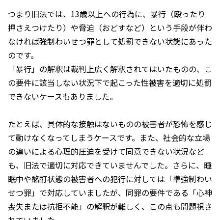
つまり旧法では、
13
歳以上への行為に、暴行（殴ったり
押さえつけたり）や脅迫（おどすなど）という手段が伴わ
なければ強制わいせつ罪として処罰できない状態にあった
のです。
「暴行」の解釈は裁判上広く解釈されてはいたものの、こ
の要件に該当しない状況下で起こった性被害を適切に処罰
できないケースもありました。
たとえば、具体的な接触はないものの被害者が恐怖を感じ
て動けなくなってしまうケースです。また、社会的な立場
の違いによる心理的圧迫を受けて同意できない状況など
も、旧法で適切に対応できていませんでした。さらに、睡
眠中や酩酊状態の被害者への犯行に対しては「準強制わい
せつ罪」で対応していましたが、同罪の要件である「心神
喪失または抗拒不能」の解釈が難しく、この点も問題視さ