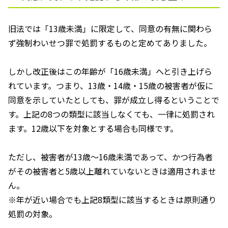
旧法では「
13
歳未満」に限定して、同意の有無に関わら
ず強制わいせつ罪で処罰するものと定めてありました。
しかし改正後はこの年齢が「
16
歳未満」へと引き上げら
れています。つまり、
13
歳・
14
歳・
15
歳の被害者が仮に
同意を示していたとしても、罪が成立し得るということで
す。上記の
8
つの類型に該当しなくても、一律に処罰され
ます。
12
歳以下を対象とする場合も同様です。
ただし、被害者が
13
歳～
16
歳未満であって、かつ行為者
がその被害者と
5
歳以上離れていないときは適用されませ
ん。
※年が近い場合でも上記
8
類型に該当するときは原則通り
処罰の対象。