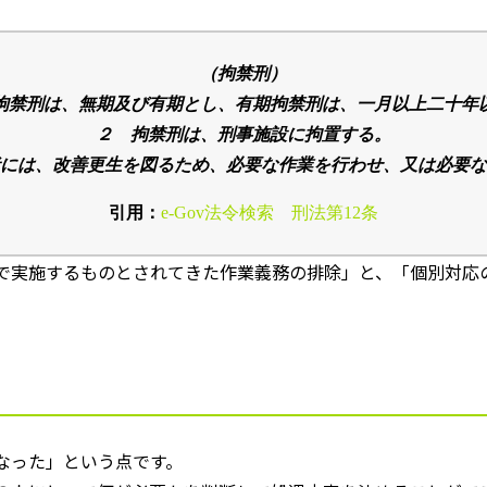
（拘禁刑）
拘禁刑は、無期及び有期とし、有期拘禁刑は、一月以上二十年
２ 拘禁刑は、刑事施設に拘置する。
には、改善更生を図るため、必要な作業を行わせ、又は必要な
引用：
e-Gov
法令検索 刑法第
12
条
で実施するものとされてきた作業義務の排除」と、「個別対応
なった」という点です。