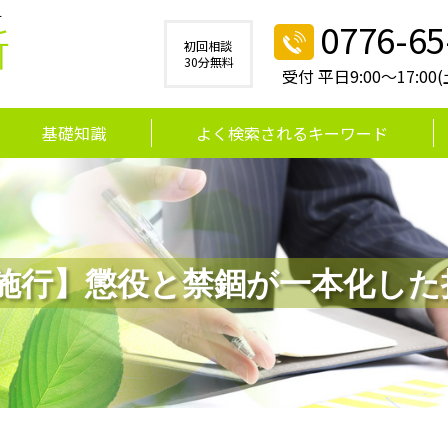
す
0776-65
所
初回相談
30分無料
受付 平日9:00～17:0
基礎知識
よく検索されるキーワード
6月施行】懲役と禁錮が一本化し