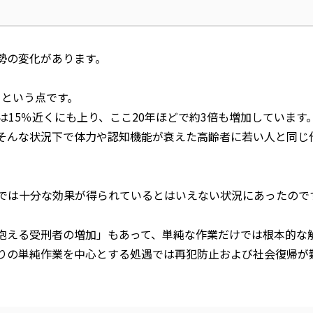
勢の変化があります。
」という点です。
は
15
％近くにも上り、ここ
20
年ほどで約
3
倍も増加しています
そんな状況下で体力や認知機能が衰えた高齢者に若い人と同じ
では十分な効果が得られているとはいえない状況にあったので
抱える受刑者の増加」もあって、単純な作業だけでは根本的な
りの単純作業を中心とする処遇では再犯防止および社会復帰が