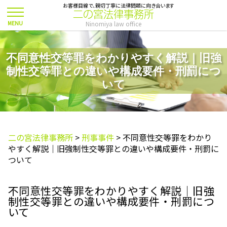
お客様目線で、親切丁寧に法律問題に向き合います
二の宮法律事務所
Ninomiya law office
不同意性交等罪をわかりやすく解説｜旧強
制性交等罪との違いや構成要件・刑罰につ
いて
二の宮法律事務所
>
刑事事件
>
不同意性交等罪をわかり
やすく解説｜旧強制性交等罪との違いや構成要件・刑罰に
ついて
不同意性交等罪をわかりやすく解説｜旧強
制性交等罪との違いや構成要件・刑罰につ
いて