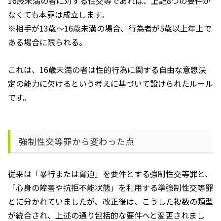
16歳未満の者に対する性交等であれば、上記
8
つの要件が
なくても本罪は成立します。
※相手が
13
歳～
16
歳未満の場合、行為者が
5
歳以上年上で
ある場合に限られる。
これは、
16
歳未満の者は性的行為に関する自由な意思決
定の能力に欠けるという考えに基づいて設けられたルール
です。
強制性交等罪から変わった点
従来は「暴行または脅迫」を要件とする強制性交等罪と、
「心身の障害や抗拒不能状態」を利用する準強制性交等罪
とに分かれていましたが、改正後は、こうした複数の類型
が統合され、上述の通り包括的な要件へと変更されまし