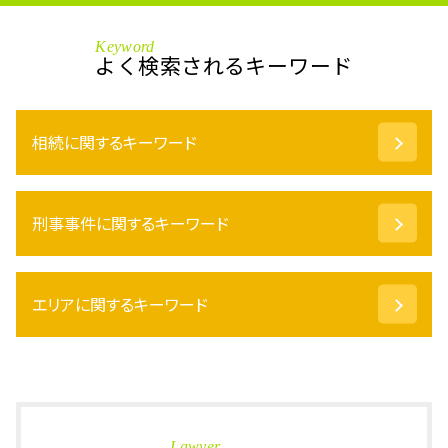
Keyword
よく検索されるキーワード
相続に関するキーワード
遺言書 検認
刑事事件に関するキーワード
任意後見 契約
相続 遺贈 違い
換価分割 譲渡所得
在宅 起訴
公正証書遺言 もめる
エリアに関するキーワード
万引き 対策
遺産分割協議
傷害罪 慰謝料
配偶者居住権 要件
逮捕 書類送検
刑事事件 あわら市 相談
不動産 相続登記
保釈金 制度
刑事事件 福井県 弁護士
限定 承認
仮釈放 流れ
相続 大野市 弁護士
土地 相続
保釈金 返ってくる
刑事事件 加賀市 弁護士
不動産 相続 手続き
Lawyer