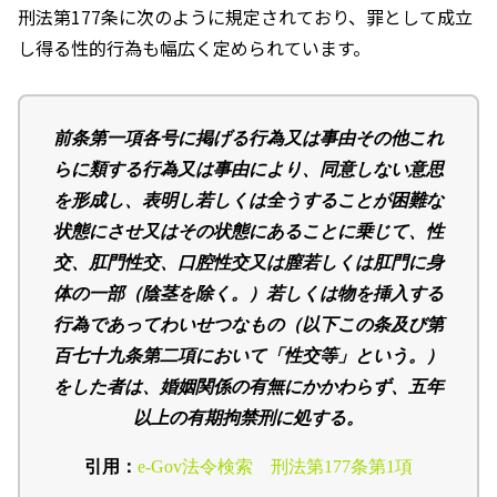
刑法第
177
条に次のように規定されており、罪として成立
し得る性的行為も幅広く定められています。
前条第一項各号に掲げる行為又は事由その他これ
らに類する行為又は事由により、同意しない意思
を形成し、表明し若しくは全うすることが困難な
状態にさせ又はその状態にあることに乗じて、性
交、肛門性交、口腔性交又は膣若しくは肛門に身
体の一部（陰茎を除く。）若しくは物を挿入する
行為であってわいせつなもの（以下この条及び第
百七十九条第二項において「性交等」という。）
をした者は、婚姻関係の有無にかかわらず、五年
以上の有期拘禁刑に処する。
引用：
e-Gov
法令検索 刑法第
177
条第
1
項