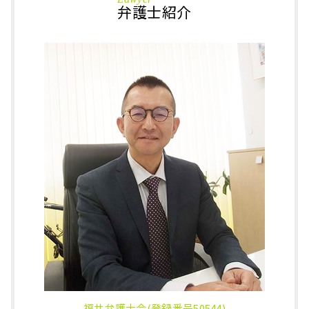
事情 聴取
相続 加賀市 弁護士
弁護士紹介
公正証書遺言 効力
強制わいせつ罪 とは
刑事事件 福井県 相談
公正証書遺言
撮影罪 構成要件
相続 石川県 相談
遺留分 計算
勾留 請求
相続 福井県 相談
相続財産 調査
詐欺罪 懲役
刑事事件 大野市 弁護士
換価 分割
痴漢 法律
刑事事件 小松市 弁護士
代理権 とは
保釈 取り消し
相続 鯖江市 相談
成年後見制度 手続き
刑事事件 弁護士 費用
相続 小松市 相談
不動産 登記事項証明書
詐欺罪 とは
刑事事件 鯖江市 弁護士
遺産分割協議書 作成
詐欺罪 示談金
相続 あわら市 弁護士
勾留延長 理由
相続 坂井市 相談
盗撮 示談金
刑事事件 越前市 相談
万引き 示談
刑事事件 加賀市 相談
相続 鯖江市 弁護士
相続 福井県 弁護士
刑事事件 越前市 弁護士
福井弁護士会(登録番号50544)