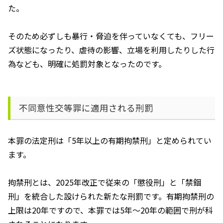
た。
そのため必ずしも暴行・脅迫を伴っていなくても、フリー
ズ状態になったり、虐待の影響、立場を利用したりした行
為なども、明確に処罰対象となったのです。
不同意性交等罪に適用される刑罰
本罪の法定刑は「
5
年以上の有期拘禁刑」と定められてい
ます。
拘禁刑とは、
2025
年改正で従来の「懲役刑」と「禁錮
刑」を統合した設けられた新たな刑罰です。有期拘禁刑の
上限は
20
年ですので、本罪では
5
年～
20
年の範囲で刑が科