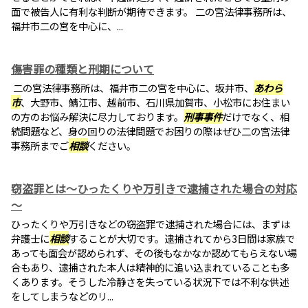
面で被告人に有利な判断が期待できます。 二の宮法律事務所は、
福井市二の宮を中心に、...
傷害罪の種類と刑期について
二の宮法律事務所は、福井市二の宮を中心に、坂井市、
あわら
市
、大野市、鯖江市、越前市、石川県加賀市、小松市にお住まい
の方のお悩み解決に尽力しております。
刑事事件
だけでなく、相
続問題など、身の回りの法律問題でお困りの際はぜひ二の宮法律
事務所までご
相談
ください。
窃盗罪とは～ひったくりや万引きで逮捕された場合の対応
～
ひったくりや万引きなどの窃盗罪で逮捕された場合には、まずは
弁護士に
相談
することが大切です。逮捕されてから3日間は家族で
あっても面会が認められず、その後もなかなか認めてもらえない場
合もあり、逮捕された本人は精神的に追い込まれていることも多
くあります。そうした冷静さを失っている状況下では不利な供述
をしてしまうなどのリ...