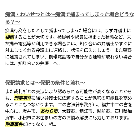
痴漢・わいせつとは～痴漢で捕まってしまった場合どうな
る？～
痴漢行為をしたとして捕まってしまった場合には、まず弁護士に
相談
することが大切です。被疑者や駅員に捕まった状態など、未
だ携帯電話等が利用できる場合には、知り合いの弁護士やすぐに
対応してくれる弁護士に連絡し、状況を伝えましょう。また警察
に逮捕されてしまい、携帯電話等で自分から連絡が取れない場合
には、知り合いの弁護士へ...
保釈請求とは～保釈の条件と流れ～
また裁判所との交渉により認められる可能性が高くなることから
も、
刑事事件
に強い弁護士に依頼することが保釈の可能性を高め
ることにもつながります。 二の宮法律事務所は、福井市二の宮を
中心に、坂井市、
あわら市
、大野市、鯖江市、越前市、石川県加
賀市、小松市にお住まいの方のお悩み解決に尽力しております。
刑事事件
だけでなく、相...