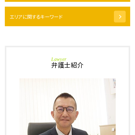
配偶者居住権 いつから
保佐人 同意権
保釈 請求
代償分割 譲渡所得
エリアに関するキーワード
窃盗罪 とは
不動産 登記事項証明書
殺人罪 とは
相続人 調査
傷害罪 慰謝料
相続 小松市 弁護士
遺言 執行者
逮捕 拘留
相続 小松市 相談
不動産 相続 手続き
国選弁護士 報酬
相続 加賀市 相談
任意後見 費用
傷害事件 流れ
刑事事件 坂井市 弁護士
相続 もめる
Lawyer
起訴 流れ
刑事事件 大野市 弁護士
弁護士紹介
遺留分侵害額請求 されたら
刑法 詐欺罪
相続 越前市 弁護士
不動産 相続手続き 自分で
万引き 逮捕
相続 加賀市 弁護士
被後見人 とは
器物損壊 罪
相続 大野市 相談
遺言書 検認
在宅 起訴
刑事事件 福井県 弁護士
代襲相続 トラブル
暴行罪 示談金
刑事事件 越前市 相談
不動産 名義変更 相続
保釈金 相場
相続 越前市 相談
不動産 相続登記
特殊詐欺 逮捕
刑事事件 鯖江市 相談
連帯保証人 相続
傷害罪 罰金
相続 坂井市 相談
不動産 相続 名義変更
保釈 釈放 違い
刑事事件 加賀市 相談
保釈金 返ってくる