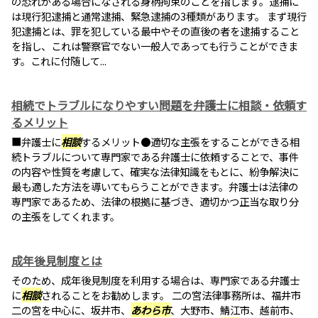
の恐れがある場合になされる身柄拘束のことを指します。逮捕に
は現行犯逮捕と通常逮捕、緊急逮捕の3種類があります。 まず現行
犯逮捕とは、罪を犯している最中やその直後の者を逮捕すること
を指し、これは警察官でない一般人であっても行うことができま
す。これに付随して...
相続でトラブルになりやすい問題を弁護士に相談・依頼す
るメリット
■弁護士に
相談
するメリット●適切な主張をすることができる相
続トラブルについて専門家である弁護士に依頼することで、事件
の内容や性質を考慮して、確実な法律知識をもとに、紛争解決に
最も適した方法を導いてもらうことができます。弁護士は法律の
専門家であるため、法律の根拠に基づき、適切かつ正当な取り分
の主張をしてくれます。
成年後見制度とは
そのため、成年後見制度を利用する場合は、専門家である弁護士
に
相談
されることをお勧めします。 二の宮法律事務所は、福井市
二の宮を中心に、坂井市、
あわら市
、大野市、鯖江市、越前市、