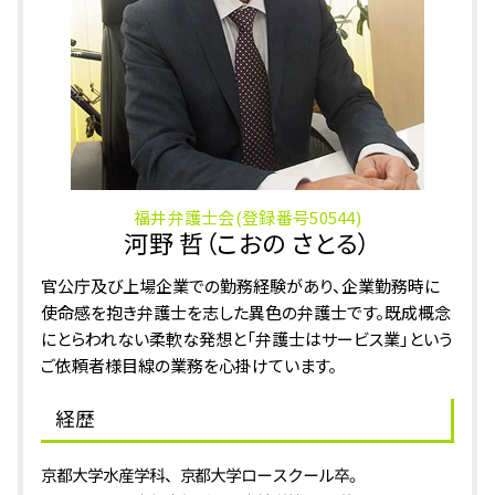
刑事事件 あわら市 弁護士
ひったくり
刑事事件 小松市 相談
強制わいせつ 示談
刑事事件 福井県 相談
相続 石川県 相談
相続 鯖江市 弁護士
相続 大野市 弁護士
福井弁護士会(登録番号50544)
河野 哲（こおの さとる）
官公庁及び上場企業での勤務経験があり、企業勤務時に
使命感を抱き弁護士を志した異色の弁護士です。既成概念
にとらわれない柔軟な発想と「弁護士はサービス業」という
ご依頼者様目線の業務を心掛けています。
経歴
京都大学水産学科、京都大学ロースクール卒。