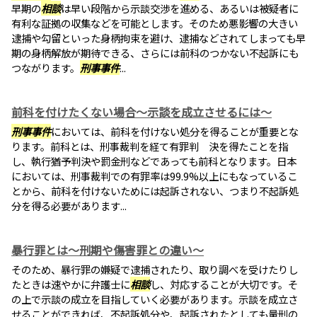
早期の
相談
は早い段階から示談交渉を進める、あるいは被疑者に
有利な証拠の収集などを可能とします。そのため悪影響の大きい
逮捕や勾留といった身柄拘束を避け、逮捕などされてしまっても早
期の身柄解放が期待できる、さらには前科のつかない不起訴にも
つながります。
刑事事件
...
前科を付けたくない場合～示談を成立させるには～
刑事事件
においては、前科を付けない処分を得ることが重要とな
ります。前科とは、刑事裁判を経て有罪判 決を得たことを指
し、執行猶予判決や罰金刑などであっても前科となります。日本
においては、刑事裁判での有罪率は99.9%以上にもなっているこ
とから、前科を付けないためには起訴されない、つまり不起訴処
分を得る必要があります...
暴行罪とは～刑期や傷害罪との違い～
そのため、暴行罪の嫌疑で逮捕されたり、取り調べを受けたりし
たときは速やかに弁護士に
相談
し、対応することが大切です。そ
の上で示談の成立を目指していく必要があります。示談を成立さ
せることができれば、不起訴処分や、起訴されたとしても量刑の