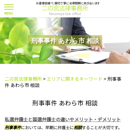
お客様目線で、親切丁寧に法律問題に向き合います
二の宮法律事務所
Ninomiya law office
刑事事件 あわら市 相談
二の宮法律事務所
>
エリアに関するキーワード
>
刑事事
件 あわら市 相談
刑事事件 あわら市 相談
私選弁護士と国選弁護士の違いやメリット・デメリット
刑事事件
においては、早期に弁護士に
相談
することが大切です。