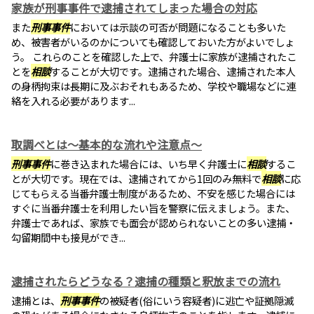
家族が刑事事件で逮捕されてしまった場合の対応
また
刑事事件
においては示談の可否が問題になることも多いた
め、被害者がいるのかについても確認しておいた方がよいでしょ
う。 これらのことを確認した上で、弁護士に家族が逮捕されたこ
とを
相談
することが大切です。逮捕された場合、逮捕された本人
の身柄拘束は長期に及ぶおそれもあるため、学校や職場などに連
絡を入れる必要があります...
取調べとは～基本的な流れや注意点～
刑事事件
に巻き込まれた場合には、いち早く弁護士に
相談
するこ
とが大切です。現在では、逮捕されてから1回のみ無料で
相談
に応
じてもらえる当番弁護士制度があるため、不安を感じた場合には
すぐに当番弁護士を利用したい旨を警察に伝えましょう。また、
弁護士であれば、家族でも面会が認められないことの多い逮捕・
勾留期間中も接見ができ...
逮捕されたらどうなる？逮捕の種類と釈放までの流れ
逮捕とは、
刑事事件
の被疑者(俗にいう容疑者)に逃亡や証拠隠滅