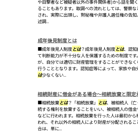
や目撃者など被疑者以外の事件関係者)から話を聞
ることもあります。取調べの流れとしては、警察な
され、実際に出頭し、黙秘権や弁護人選任権の告知
述調...
成年後見制度とは
■成年後見人制度
とは
？成年後見人制度
とは
、認知
て判断能力が不十分な人を保護するための制度です
が、自分では適切に財産管理をすることができなく
行うこととなります。認知症等によって、家族や自
は
少なくない...
相続財産に借金がある場合～相続放棄と限定
■相続放棄
とは
？「相続放棄」
とは
、被相続人（亡
続する権利を放棄することをいい、被相続人の借金
などに行われます。相続放棄を行った人は最初から
われ、それ以外の相続人により財産が分配されるこ
合は、単に...