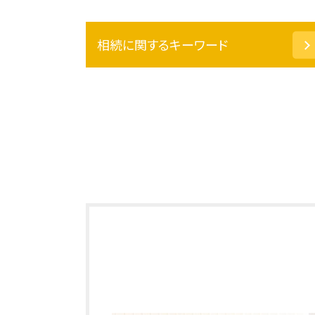
相続に関するキーワード
任意後見 とは
不動産 相続手続き 自分で
遺留分 請求
相続財産 とは
公正証書遺言 効力
配偶者居住権 問題点
相続 種類
共有 不動産
特定 遺贈
遺言執行者 義務
任意後見 契約
成年後見人 親族
限定承認 手続き
不動産 相続 名義変更