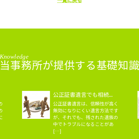
一覧に戻る
Knowledge
当事務所が提供する基礎知
公正証書遺言でも相続...
の
公正証書遺言は、信頼性が高く
の
無効になりにくい遺言方法です
に
が、それでも、残された遺族の
中でトラブルになることがあ
[…]