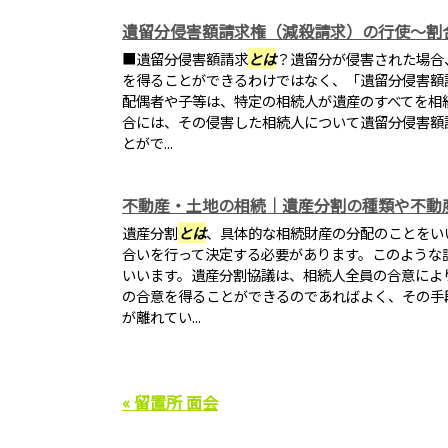
遺留分侵害額請求権（減殺請求）の行使～割
■遺留分侵害額請求
とは
？遺留分が侵害された場合
を得ることができるわけではなく、「遺留分侵害額
配偶者や子等は、特定の相続人が遺産のすべてを相
合には、その侵害した相続人について遺留分侵害額請
とがで...
不動産・土地の相続｜遺産分割の種類や不動
遺産分割
とは
、具体的な相続財産の分配のことをい
合いを行って決定する必要があります。このような
いいます。遺産分割協議は、相続人全員の合意によ
の合意を得ることができるのであればよく、その手
が離れてい...
« 留置所 面会