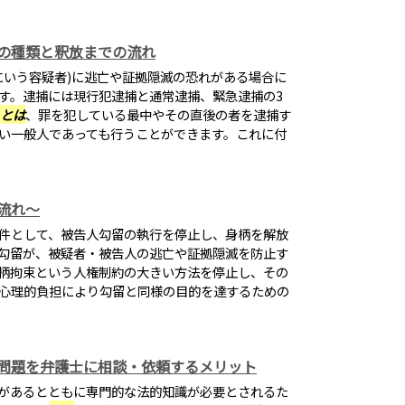
の種類と釈放までの流れ
にいう容疑者)に逃亡や証拠隠滅の恐れがある場合に
す。逮捕には現行犯逮捕と通常逮捕、緊急逮捕の3
とは
、罪を犯している最中やその直後の者を逮捕す
い一般人であっても行うことができます。これに付
流れ～
件として、被告人勾留の執行を停止し、身柄を解放
勾留が、被疑者・被告人の逃亡や証拠隠滅を防止す
柄拘束という人権制約の大きい方法を停止し、その
心理的負担により勾留と同様の目的を達するための
問題を弁護士に相談・依頼するメリット
があるとともに専門的な法的知識が必要とされるた