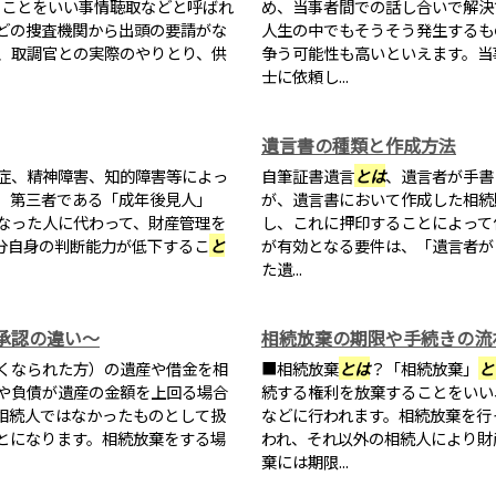
くことをいい事情聴取などと呼ばれ
め、当事者間での話し合いで解決
どの捜査機関から出頭の要請がな
人生の中でもそうそう発生するも
、取調官との実際のやりとり、供
争う可能性も高いといえます。当
士に依頼し...
遺言書の種類と作成方法
症、精神障害、知的障害等によっ
自筆証書遺言
とは
、遺言者が手書
。第三者である「成年後見人」
が、遺言書において作成した相続
なった人に代わって、財産管理を
し、これに押印することによって作
分自身の判断能力が低下するこ
と
が有効となる要件は、「遺言者が
た遺...
承認の違い～
相続放棄の期限や手続きの流
くなられた方）の遺産や借金を相
■相続放棄
とは
？「相続放棄」
と
や負債が遺産の金額を上回る場合
続する権利を放棄することをいい
相続人ではなかったものとして扱
などに行われます。相続放棄を行
とになります。相続放棄をする場
われ、それ以外の相続人により財
棄には期限...