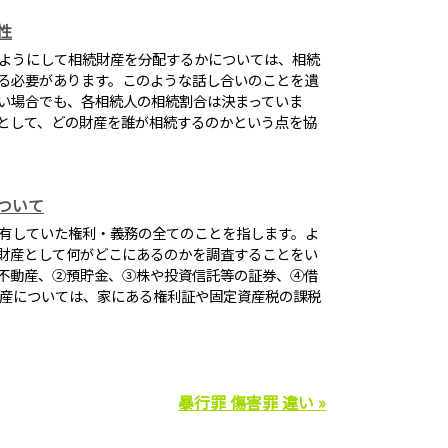
性
ようにして相続財産を分配するかについては、相続
る必要があります。このような話し合いのことを遺
い場合でも、各相続人の相続割合は決まっていま
として、どの財産を誰が相続するのかという点を協
ついて
有していた権利・義務の全てのことを指します。よ
財産として何がどこにあるのかを調査することをい
不動産、②預貯金、③株や投資信託等の証券、④借
動産については、家にある権利証や固定資産税の課税
暴行罪 傷害罪 違い »