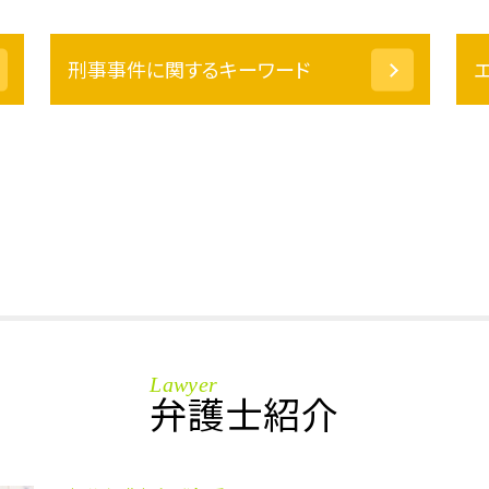
刑事事件に関するキーワード
保釈 請求
暴行罪 被害届
傷害罪 罰金
傷害罪 時効
仮釈放 期間
保釈 条件
万引き 前科
勾留 請求
傷害罪 示談金
勾留請求 却下
Lawyer
国選 弁護人 費用
弁護士紹介
事情聴取 取り調べ
盗撮 慰謝料
傷害罪 証拠