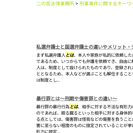
二の宮法律事務所
>
刑事事件に関するキーワ
私選弁護士と国選弁護士の違いやメリット・
まず私選弁護人
とは
、本人や家族が私的に依頼した
であるため、いつからでも弁護を依頼でき、自由に
人は、制度として設けられたものであり、登録され
ととなるため、本人などが選ぶことも解任すること
は制度とし...
暴行罪とは～刑期や傷害罪との違い～
暴行罪の暴行行為
とは
、相手に対する不法な有形力
のであれば、殴る蹴るといった相手に対する身体的
る点としては、傷害罪は怪我などの傷害を負うこと
害に至らない程度のものに限定されていることが挙
形力に限定...