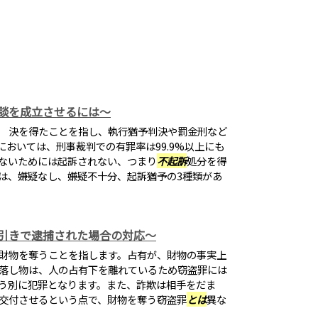
談を成立させるには～
 決を得たことを指し、執行猶予判決や罰金刑など
おいては、刑事裁判での有罪率は99.9%以上にも
ないためには起訴されない、つまり
不起訴
処分を得
は、嫌疑なし、嫌疑不十分、起訴猶予の3種類があ
引きで逮捕された場合の対応～
財物を奪うことを指します。占有が、財物の事実上
落し物は、人の占有下を離れているため窃盗罪には
う別に犯罪となります。また、詐欺は相手をだま
交付させるという点で、財物を奪う窃盗罪
とは
異な