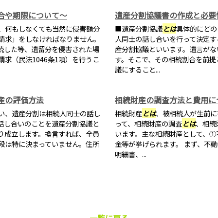
合や期限について～
遺産分割協議書の作成と必要
、何もしなくても当然に侵害額分
■遺産分割協議
とは
具体的にどの
請求」をしなければなりません。
人同士の話し合いを行って決定す
続した等、遺留分を侵害された場
産分割協議といいます。遺言がな
求（民法1046条1項）を行うこ
す。そこで、その相続割合を前提
議にすること...
産の評価方法
相続財産の調査方法と費用に
い、遺産分割は相続人同士の話し
相続財産
とは
、被相続人が生前に
話し合いのことを遺産分割協議と
って、相続財産の調査
とは
、相続
り成立します。換言すれば、全員
います。主な相続財産として、①
段は特に決まっていません。住所
金等が挙げられます。 まず、不
明細書、...