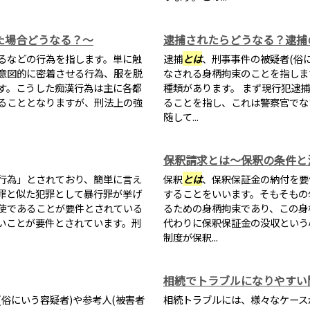
た場合どうなる？～
逮捕されたらどうなる？逮捕
るなどの行為を指します。単に触
逮捕
とは
、刑事事件の被疑者(俗
意図的に密着させる行為、服を脱
なされる身柄拘束のことを指しま
す。こうした痴漢行為は主に各都
種類があります。 まず現行犯逮捕
ることとなりますが、刑法上の強
ることを指し、これは警察官でな
随して...
保釈請求とは～保釈の条件と
行為」とされており、簡単に言え
保釈
とは
、保釈保証金の納付を要
罪と似た犯罪として暴行罪が挙げ
することをいいます。そもそもの
使であることが要件とされている
るための身柄拘束であり、この身
いことが要件とされています。刑
代わりに保釈保証金の没収という
制度が保釈...
相続でトラブルになりやすい
俗にいう容疑者)や参考人(被害者
相続トラブルには、様々なケース