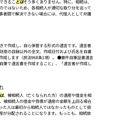
できるこ
とは
そう多くありません。特に、相続は、
のではないため、各相続人が適切な取り分を巡って
事者間で解決できない場合には、代理人として弁護
きで作成し、自ら保管する形式の遺言です。遺言者
財産の目録以外の全文、作成日付および氏名を自書
成します（民法968条1項）。 ●要件自筆証書遺言
自筆で遺言書を作成すること」、「遺言者が作成し
れ
は
、被相続人（亡くなられた方）の遺産や借金を相
、被相続人の借金や負債が遺産の金額を上回る場合
った人は最初から相続人ではなかったものとして扱
産が分配されることになります。もっとも、相続放