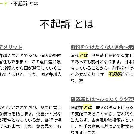
ード
>
不起訴 とは
不起訴 とは
デメリット
前科を付けたくない場合～示
弁護人のことであり、個人の契約
前科
とは
、刑事裁判を経て有罪判
解任もできます。この点国選弁護
であっても前科となります。日本に
た弁護人から国が選任していくこ
なっていることから、前科を付け
もできません。また、国選弁護人
る必要があります。
不起訴
処分に
り、嫌...
窃盗罪とは～ひったくりや万
の行使とされており、簡単に言う
窃盗罪
とは
、他人の占有下にある
な暴行を指します。傷害罪と異な
の支配であることから、忘れ物や
が要件となっているが、暴行は傷
当たらず、占有離脱物横領罪とい
げられます。また、傷害罪では有
し、相手の意思に基づいて財物を
ります。この...