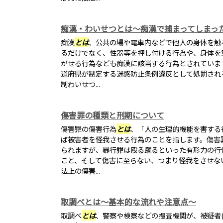
痴漢・わいせつとは～痴漢で捕まってしまっ
痴漢
とは
、公共の場や電車内などで他人の身体を触
るだけでなく、性器等を押し付ける行為や、身体を
がせる行為なども痴漢に該当する行為とされていま
道府県が制定する迷惑防止条例違反として処罰され
制わいせつ...
傷害罪の種類と刑期について
傷害罪の傷害行為
とは
、「人の生理的機能を害する
ば被害者を怪我させる行為のことを指します。傷害
られますが、暴行罪は殴る蹴るといった有形力の行
こと、そして傷害に至らない、つまり怪我をさせな
法上の傷害...
取調べとは～基本的な流れや注意点～
取調べ
とは
、警察や検察などの捜査機関が、被疑者(