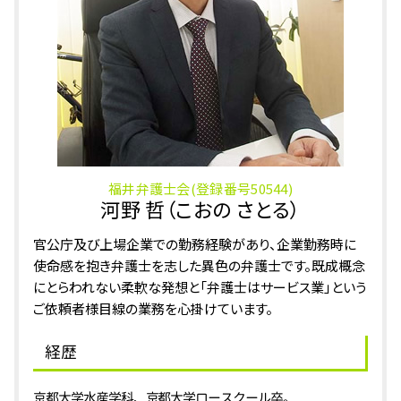
盗撮 示談金 慰謝料 相場
相続 越前市 相談
窃盗罪 時効
相続 福井県 弁護士
万引き 前科
相続 小松市 弁護士
相続 小松市 相談
相続 加賀市 相談
相続 大野市 弁護士
福井弁護士会(登録番号50544)
河野 哲（こおの さとる）
官公庁及び上場企業での勤務経験があり、企業勤務時に
使命感を抱き弁護士を志した異色の弁護士です。既成概念
にとらわれない柔軟な発想と「弁護士はサービス業」という
ご依頼者様目線の業務を心掛けています。
経歴
京都大学水産学科、京都大学ロースクール卒。