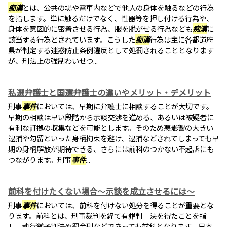
痴漢
とは、公共の場や電車内などで他人の身体を触るなどの行為
を指します。単に触るだけでなく、性器等を押し付ける行為や、
身体を意図的に密着させる行為、服を脱がせる行為なども
痴漢
に
該当する行為とされています。こうした
痴漢
行為は主に各都道府
県が制定する迷惑防止条例違反として処罰されることとなります
が、刑法上の強制わいせつ...
私選弁護士と国選弁護士の違いやメリット・デメリット
刑事
事件
においては、早期に弁護士に相談することが大切です。
早期の相談は早い段階から示談交渉を進める、あるいは被疑者に
有利な証拠の収集などを可能とします。そのため悪影響の大きい
逮捕や勾留といった身柄拘束を避け、逮捕などされてしまっても早
期の身柄解放が期待できる、さらには前科のつかない不起訴にも
つながります。刑事
事件
...
前科を付けたくない場合～示談を成立させるには～
刑事
事件
においては、前科を付けない処分を得ることが重要とな
ります。前科とは、刑事裁判を経て有罪判 決を得たことを指
し、執行猶予判決や罰金刑などであっても前科となります。日本