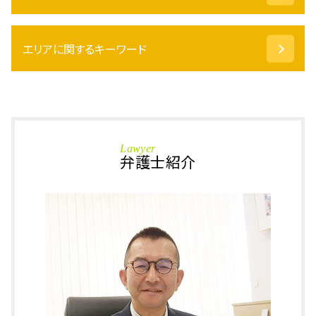
土地 相続放棄
相続財産 寄付
傷害罪 示談金
限定承認 手続き
エリアに関するキーワード
痴漢 冤罪
包括 遺贈
釈放 その後
不動産 相続 手続き
在宅 起訴
相続 鯖江市 相談
遺言執行者 義務
万引き 対策
刑事事件 大野市 弁護士
みなし相続財産 とは
略式起訴 罰金
相続 坂井市 相談
不動産 相続 名義変更
盗撮 慰謝料
相続 越前市 弁護士
相続 限定承認
Lawyer
準抗告 棄却
刑事事件 小松市 弁護士
弁護士紹介
不動産 相続 必要書類
執行猶予 期間
刑事事件 加賀市 弁護士
遺留分侵害額請求 されたら
保釈金 返ってくる
刑事事件 坂井市 弁護士
相続人 調査 費用
強制わいせつ 示談
相続 あわら市 弁護士
みなし 相続 財産
傷害事件 被害届
相続 坂井市 弁護士
相続人 調査
傷害罪 証拠
刑事事件 福井県 相談
遺留分 放棄
詐欺罪 懲役
刑事事件 あわら市 相談
土地 相続
盗撮 示談金
相続 石川県 相談
成年後見人 申請
万引き 逮捕
刑事事件 大野市 相談
相続登記 必要書類
傷害致死罪 とは
刑事事件 あわら市 弁護士