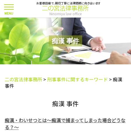
お客様目線で、親切丁寧に法律問題に向き合います
二の宮法律事務所
Ninomiya law office
痴漢 事件
二の宮法律事務所
>
刑事事件に関するキーワード
>
痴漢
事件
痴漢 事件
痴漢・わいせつとは～痴漢で捕まってしまった場合どうな
る？～