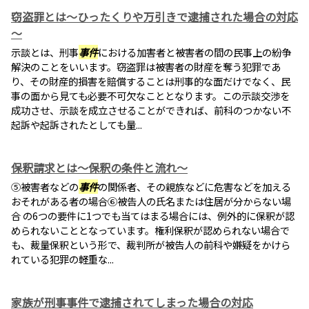
窃盗罪とは～ひったくりや万引きで逮捕された場合の対応
～
示談とは、刑事
事件
における加害者と被害者の間の民事上の紛争
解決のことをいいます。窃盗罪は被害者の財産を奪う犯罪であ
り、その財産的損害を賠償することは刑事的な面だけでなく、民
事の面から見ても必要不可欠なこととなります。この示談交渉を
成功させ、示談を成立させることができれば、前科のつかない不
起訴や起訴されたとしても量...
保釈請求とは～保釈の条件と流れ～
⑤被害者などの
事件
の関係者、その親族などに危害などを加える
おそれがある者の場合⑥被告人の氏名または住居が分からない場
合 の6つの要件に1つでも当てはまる場合には、例外的に保釈が認
められないこととなっています。権利保釈が認められない場合で
も、裁量保釈という形で、裁判所が被告人の前科や嫌疑をかけら
れている犯罪の軽重な...
家族が刑事事件で逮捕されてしまった場合の対応