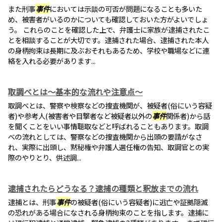
また刑事
事件
においては示談の可否が問題になることも多いた
め、被害者がいるのかについても確認しておいた方がよいでしょ
う。 これらのことを確認した上で、弁護士に家族が逮捕されたこ
とを相談することが大切です。逮捕された場合、逮捕された本人
の身柄拘束は長期に及ぶおそれもあるため、学校や職場などに連
絡を入れる必要があります...
取調べとは～基本的な流れや注意点～
取調べとは、警察や検察などの捜査機関が、被疑者(俗にいう容疑
者)や参考人(被害者や目撃者など被疑者以外の
事件
関係者)から話
を聞くことをいい事情聴取などと呼ばれることもあります。取調
べの流れとしては、警察などの捜査機関から出頭の要請がなさ
れ、実際に出頭し、黙秘権や弁護人選任権の告知、取調官との実
際のやりとり、供述調...
逮捕されたらどうなる？逮捕の種類と釈放までの流れ
逮捕とは、刑事
事件
の被疑者(俗にいう容疑者)に逃亡や証拠隠滅
の恐れがある場合になされる身柄拘束のことを指します。逮捕に