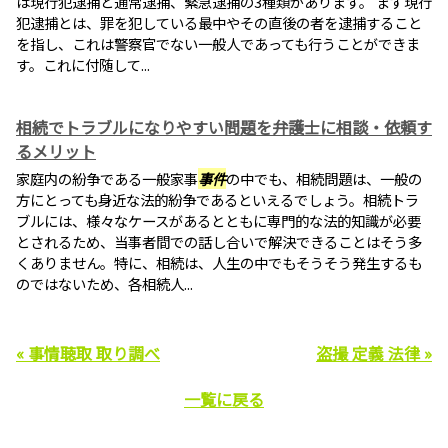
は現行犯逮捕と通常逮捕、緊急逮捕の3種類があります。 まず現行
犯逮捕とは、罪を犯している最中やその直後の者を逮捕すること
を指し、これは警察官でない一般人であっても行うことができま
す。これに付随して...
相続でトラブルになりやすい問題を弁護士に相談・依頼す
るメリット
家庭内の紛争である一般家事
事件
の中でも、相続問題は、一般の
方にとっても身近な法的紛争であるといえるでしょう。相続トラ
ブルには、様々なケースがあるとともに専門的な法的知識が必要
とされるため、当事者間での話し合いで解決できることはそう多
くありません。特に、相続は、人生の中でもそうそう発生するも
のではないため、各相続人...
« 事情聴取 取り調べ
盗撮 定義 法律 »
一覧に戻る