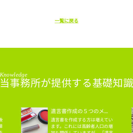
一覧に戻る
Knowledge
当事務所が提供する基礎知
遺言書作成の５つのメ...
後
遺言書を作成する方は増えてい
障
ます。これには高齢者人口の増
能
加も関係していますが、「遺言