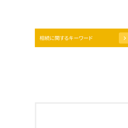
相続に関するキーワード
代襲相続 トラブル
後見人 種類
代襲相続 とは
相続 遺贈 違い
任意後見人 できること
遺留分 割合
成年後見制度 デメリット
家庭裁判所 成年後見人
相続放棄 費用
相続財産 とは
任意後見 費用