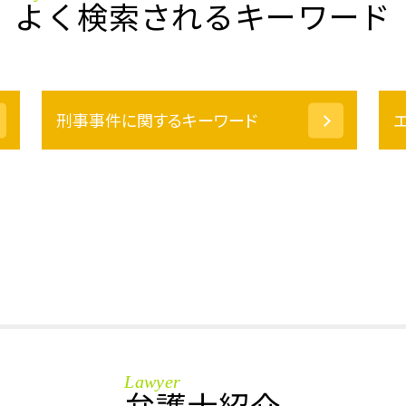
よく検索されるキーワード
刑事事件に関するキーワード
傷害罪 時効
国選 弁護人 費用
殺人罪 とは
痴漢 慰謝料
暴行罪 示談金
強制わいせつ 示談
前科 執行猶予
起訴 流れ
事情 聴取
恐喝罪 時効
Lawyer
留置所 面会
弁護士紹介