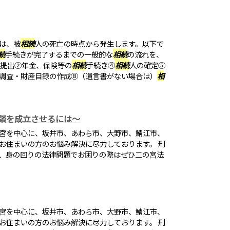
は、被
相続
人の死亡の時点から発生します。以下で
続
手続きが完了するまでの一般的な
相続
の流れを、
の提出②年金、保険等の
相続
手続き④
相続
人の確定⑤
調査・財産目録の作成⑧（遺言書がない場合は）
相
談を成立させるには～
宮を中心に、坂井市、あわら市、大野市、鯖江市、
お住まいの方のお悩み解決に尽力しております。 刑
、身の回りの法律問題でお困りの際はぜひ二の宮法
宮を中心に、坂井市、あわら市、大野市、鯖江市、
お住まいの方のお悩み解決に尽力しております。 刑