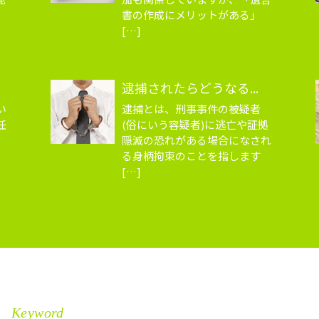
書の作成にメリットがある」
[…]
逮捕されたらどうなる...
い
逮捕とは、刑事事件の被疑者
任
(俗にいう容疑者)に逃亡や証拠
。
隠滅の恐れがある場合になされ
る身柄拘束のことを指します
[…]
Keyword