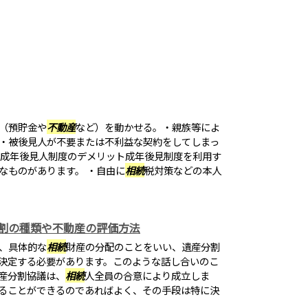
（預貯金や
不動産
など）を動かせる。・親族等によ
・被後見人が不要または不利益な契約をしてしまっ
●成年後見人制度のデメリット成年後見制度を利用す
なものがあります。 ・自由に
相続
税対策などの本人
割の種類や不動産の評価方法
、具体的な
相続
財産の分配のことをいい、遺産分割
決定する必要があります。このような話し合いのこ
産分割協議は、
相続
人全員の合意により成立しま
ることができるのであればよく、その手段は特に決