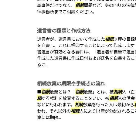
事事件だけでなく、
相続
問題など、身の回りの法律
律事務所までご相談ください。
遺言書の種類と作成方法
遺言者が、遺言書において作成した
相続
財産の目録
を自書し、これに押印することによって作成します（
書遺言が有効となる要件は、「遺言者が自筆で遺言
作成した遺言書に作成日付および氏名を自書するこ
るこ...
相続放棄の期限や手続きの流れ
■
相続
放棄とは？「
相続
放棄」とは、被
相続
人（亡
続
する権利を放棄することをいい、被
相続
人の借金
などに行われます。
相続
放棄を行った人は最初から
われ、それ以外の
相続
人により財産が分配されるこ
棄には期限...