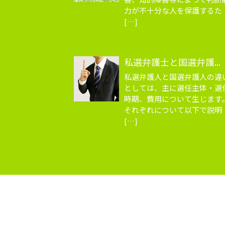
力が不十分な人を保護するた
[…]
私選弁護士と国選弁護...
私選弁護人と国選弁護人の違
としては、主に選任主体・選
時期、費用について生じます
それぞれについて以下で説明
[…]