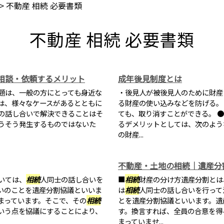
>
不動産 相続 必要書類
不動産 相続 必要書類
相談・依頼するメリット
成年後見制度とは
題は、一般の方にとっても身近な
・後見人が被後見人のために財産
は、様々なケースがあるとともに
る財産の使い込みなどを防げる。
の話し合いで解決できることはそ
ても、取り消すことができる。 
うそう発生するものではないた
るデメリットとしては、次のよう
の財産...
不動産・土地の相続｜遺産分
いては、
相続
人同士の話し合いを
■
相続
財産の分け方遺産分割とは
いのことを遺産分割協議といいま
は
相続
人同士の話し合いを行って
まっています。そこで、その
相続
とを遺産分割協議といいます。遺
いう点を協議にすることにより、
す。換言すれば、全員の合意を得
まっていませ...