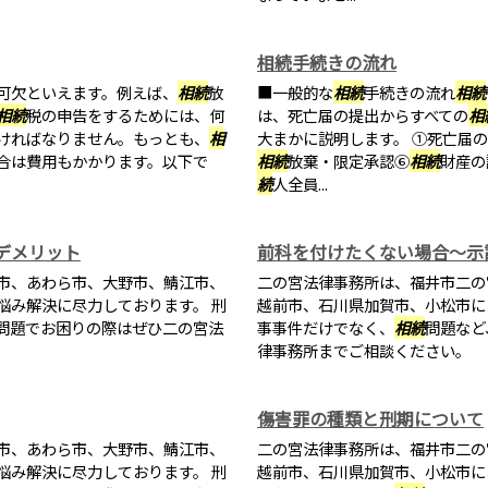
相続手続きの流れ
可欠といえます。例えば、
相続
放
■一般的な
相続
手続きの流れ
相続
相続
税の申告をするためには、何
は、死亡届の提出からすべての
相
ければなりません。もっとも、
相
大まかに説明します。 ①死亡届
合は費用もかかります。以下で
相続
放棄・限定承認⑥
相続
財産の
続
人全員...
デメリット
前科を付けたくない場合～示
市、あわら市、大野市、鯖江市、
二の宮法律事務所は、福井市二の
悩み解決に尽力しております。 刑
越前市、石川県加賀市、小松市に
問題でお困りの際はぜひ二の宮法
事事件だけでなく、
相続
問題など
律事務所までご相談ください。
傷害罪の種類と刑期について
市、あわら市、大野市、鯖江市、
二の宮法律事務所は、福井市二の
悩み解決に尽力しております。 刑
越前市、石川県加賀市、小松市に