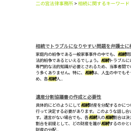
二の宮法律事務所
>
相続に関するキーワード
相続でトラブルになりやすい問題を弁護士に
家庭内の紛争である一般家事事件の中でも、
相続
問
法的紛争であるといえるでしょう。
相続
トラブルに
専門的な法的知識が必要とされるため、当事者間で
う多くありません。特に、
相続
は、人生の中でもそ
め、各
相続
人...
遺産分割協議書の作成と必要性
具体的にどのようにして
相続
財産を分配するかにつ
行って決定する必要があります。このような話し合
す。遺言がない場合でも、各
相続
人の
相続
割合は決
割合を前提として、どの財産を誰が
相続
するのかと
財産の分配...