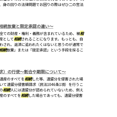
、身の回りの法律問題でお困りの際はぜひ二の宮法
相続放棄と限定承認の違い～
全ての財産・権利・義務が含まれているため、被
相
産として
相続
されることになります。もっとも、自
わされ、返済に追われたくはないと思うのが通常で
相続
放棄」または「限定承認」という手段を採るこ
求）の行使～割合や期限について～
遺産のすべてを
相続
した等、遺留分を侵害された場
いて遺留分侵害額請求（民法1046条1項）を行うこ
の
相続
人には遺留分が認められていないため、例え
産のすべてを
相続
した場合であっても、遺留分侵害