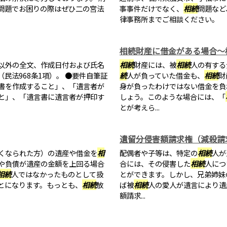
問題でお困りの際はぜひ二の宮法
事事件だけでなく、
相続
問題など
律事務所までご相談ください。
相続財産に借金がある場合～
以外の全文、作成日付および氏名
相続
財産には、被
相続
人の有する
民法968条1項）。 ●要件自筆証
続
人が負っていた借金も、
相続
財
書を作成すること」、「遺言者が
身が負ったわけではない借金を負
と」、「遺言書に遺言者が押印す
しょう。このような場合には、「
とが考えら...
遺留分侵害額請求権（減殺請
くなられた方）の遺産や借金を
相
配偶者や子等は、特定の
相続
人が
や負債が遺産の金額を上回る場合
合には、その侵害した
相続
人につ
相続
人ではなかったものとして扱
とができます。しかし、兄弟姉妹
とになります。もっとも、
相続
放
ば被
相続
人の愛人が遺言により遺
額請求...