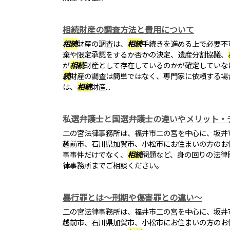
相続財産の調査方法と費用について
相続
財産の調査は、
相続
手続きを進める上で必要不
棄や限定承認をするか否かの決定、遺産分割協議、
が
相続
財産として存在しているのかが確定していな
続
財産の調査は簡単ではなく、専門家に依頼する場
は、
相続
財産...
私選弁護士と国選弁護士の違いやメリット・
二の宮法律事務所は、福井市二の宮を中心に、坂井
越前市、石川県加賀市、小松市にお住まいの方のお
事事件だけでなく、
相続
問題など、身の回りの法律
律事務所までご相談ください。
暴行罪とは～刑期や傷害罪との違い～
二の宮法律事務所は、福井市二の宮を中心に、坂井
越前市、石川県加賀市、小松市にお住まいの方のお